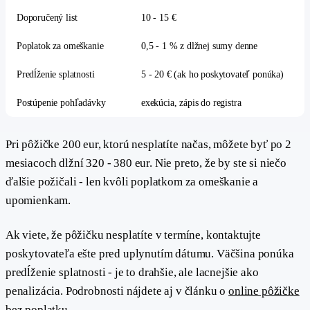
Doporučený list
10 - 15 €
Poplatok za omeškanie
0,5 - 1 % z dlžnej sumy denne
Predĺženie splatnosti
5 - 20 € (ak ho poskytovateľ ponúka)
Postúpenie pohľadávky
exekúcia, zápis do registra
Pri pôžičke 200 eur, ktorú nesplatíte načas, môžete byť po 2
mesiacoch dlžní 320 - 380 eur. Nie preto, že by ste si niečo
ďalšie požičali - len kvôli poplatkom za omeškanie a
upomienkam.
Ak viete, že pôžičku nesplatíte v termíne, kontaktujte
poskytovateľa ešte pred uplynutím dátumu. Väčšina ponúka
predĺženie splatnosti - je to drahšie, ale lacnejšie ako
penalizácia. Podrobnosti nájdete aj v článku o
online pôžičke
bez poplatku
.