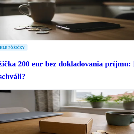
HLE PÔŽIČKY
žička 200 eur bez dokladovania príjmu: 
schváli?