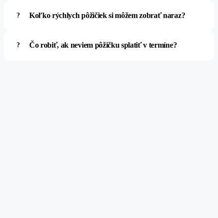
Koľko rýchlych pôžičiek si môžem zobrať naraz?
Čo robiť, ak neviem pôžičku splatiť v termíne?