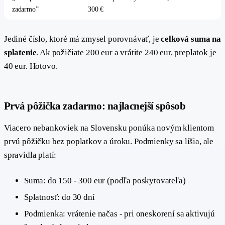
zadarmo”
300 €
Jediné číslo, ktoré má zmysel porovnávať, je
celková suma na
splatenie
. Ak požičiate 200 eur a vrátite 240 eur, preplatok je
40 eur. Hotovo.
#
Prvá pôžička zadarmo: najlacnejší spôsob
Viacero nebankoviek na Slovensku ponúka novým klientom
prvú pôžičku bez poplatkov a úroku. Podmienky sa líšia, ale
spravidla platí:
Suma: do 150 - 300 eur (podľa poskytovateľa)
Splatnosť: do 30 dní
Podmienka: vrátenie načas - pri oneskorení sa aktivujú