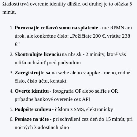
žiadosti trvá overenie identity dlhšie, od druhej je to otázka 5
minút.
Porovnajte celkovú sumu na splatenie
- nie RPMN ani
úrok, ale konkrétne číslo: „Požičiate 200 €, vrátite 238
€”
Skontrolujte licenciu
na nbs.sk - 2 minúty, ktoré vás
môžu ochrániť pred podvodom
Zaregistrujte sa
na webe alebo v appke - meno, rodné
číslo, číslo účtu, kontakt
Overte identitu
- fotografia OP alebo selfie s OP,
prípadne bankové overenie cez API
Podpíšte zmluvu
- číslom z SMS, elektronicky
Peniaze na účte
- pri schválení cez deň do 15 minút, pri
nočných žiadostiach ráno