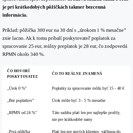
je pri krátkodobých pôžičkách takmer bezcenná
informácia.
Príklad: pôžička 300 eur na 30 dní s „úrokom 1 % mesačne”
znie lacno. Ak k tomu pribalí poskytovateľ poplatok za
spracovanie 25 eur, reálny preplatok je 28 eur, čo zodpovedá
RPMN okolo 340 %.
ČO HOVORÍ
ČO TO REÁLNE ZNAMENÁ
POSKYTOVATEĽ
„Úrok 0 %“
Poplatky za spracovanie môžu byť 15 - 40 €
„Bez poplatkov”
Úrok môže byť 3 - 5 % mesačne
„RPMN od 24 %“
Táto sadzba platí len pre najlepšie profily,
nie pre krátkodobé sumy
„Prvá pôžička
Platí len pre nových klientov, väčšinou do