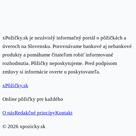
xPožičky.sk je nezávislý informačný portál o pôžičkách a
úveroch na Slovensku. Porovnávame bankové aj nebankové
produkty a pomáhame čitateľom robiť informované
rozhodnutia. Pôžičky neposkytujeme. Pred podpisom
zmluvy si informácie overte u poskytovateľa.
x
Pôžičky
.sk
Online pôžičky pre každého
O nás
Redakčné princípy
Kontakt
© 2026 xpozicky.sk