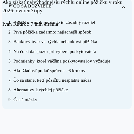
Ako získať najvýhodnejšiu rýchlu online pôžičku v roku
ČO SA DOZVIETE
2026: overené tipy
RPMN vs. úrok: prečo je to zásadný rozdiel
1.
Ivan Kudroč
·
7 min čítania
Prvá pôžička zadarmo: najlacnejší spôsob
2.
Bankový úver vs. rýchla nebanková pôžička
3.
Na čo si dať pozor pri výbere poskytovateľa
4.
Podmienky, ktoré väčšina poskytovateľov vyžaduje
5.
Ako žiadosť podať správne - 6 krokov
6.
Čo sa stane, keď pôžičku nesplatíte načas
7.
Alternatívy k rýchlej pôžičke
8.
Časté otázky
9.