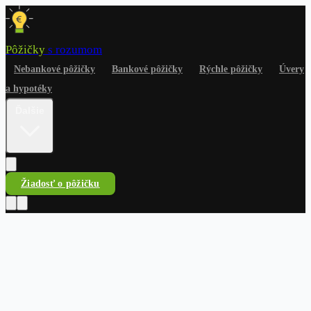
Pôžičky
s rozumom
Nebankové pôžičky
Bankové pôžičky
Rýchle pôžičky
Úvery
a hypotéky
Ďalšie
Žiadosť o pôžičku
Pôžičky
s rozumom
Nebankové pôžičky
Bankové pôžičky
Rýchle pôžičky
Úvery
a hypotéky
Na čokoľvek
Dlhy a riešenia
Finančné
rady
Žiadosť o pôžičku