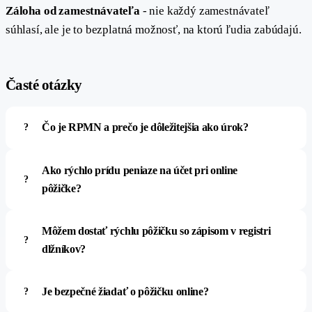
Záloha od zamestnávateľa
- nie každý zamestnávateľ
súhlasí, ale je to bezplatná možnosť, na ktorú ľudia zabúdajú.
#
Časté otázky
Čo je RPMN a prečo je dôležitejšia ako úrok?
Ako rýchlo prídu peniaze na účet pri online
pôžičke?
Môžem dostať rýchlu pôžičku so zápisom v registri
dlžníkov?
Je bezpečné žiadať o pôžičku online?