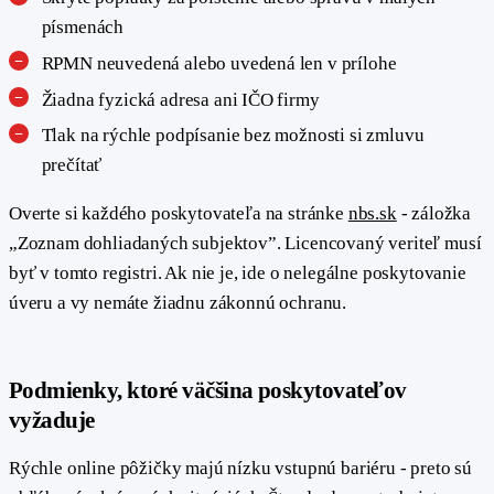
písmenách
RPMN neuvedená alebo uvedená len v prílohe
Žiadna fyzická adresa ani IČO firmy
Tlak na rýchle podpísanie bez možnosti si zmluvu
prečítať
Overte si každého poskytovateľa na stránke
nbs.sk
- záložka
„Zoznam dohliadaných subjektov”. Licencovaný veriteľ musí
byť v tomto registri. Ak nie je, ide o nelegálne poskytovanie
úveru a vy nemáte žiadnu zákonnú ochranu.
Podmienky, ktoré väčšina poskytovateľov
#
vyžaduje
Rýchle online pôžičky majú nízku vstupnú bariéru - preto sú