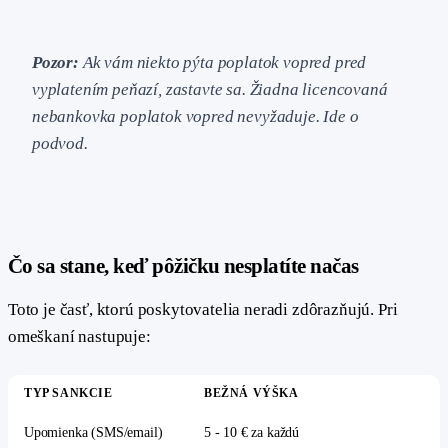
Pozor:
Ak vám niekto pýta poplatok vopred pred
vyplatením peňazí, zastavte sa. Žiadna licencovaná
nebankovka poplatok vopred nevyžaduje. Ide o
podvod.
#
Čo sa stane, keď pôžičku nesplatíte načas
Toto je časť, ktorú poskytovatelia neradi zdôrazňujú. Pri
omeškaní nastupuje:
TYP SANKCIE
BEŽNÁ VÝŠKA
Upomienka (SMS/email)
5 - 10 € za každú