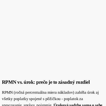
#
RPMN vs. úrok: prečo je to zásadný rozdiel
RPMN (ročná percentuálna miera nákladov) zahŕňa úrok aj
všetky poplatky spojené s pôžičkou - poplatok za
spracovanie, správu, poistenie.
Úroková sadzba sama o sebe