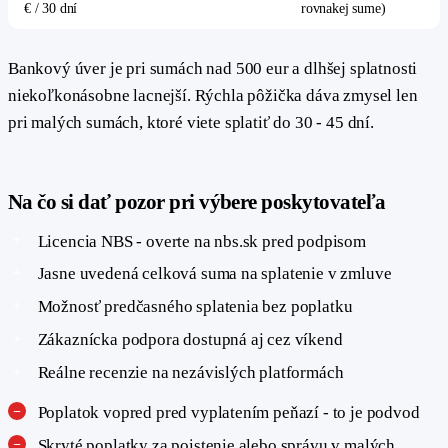
€ / 30 dní
rovnakej sume)
Bankový úver je pri sumách nad 500 eur a dlhšej splatnosti
niekoľkonásobne lacnejší. Rýchla pôžička dáva zmysel len
pri malých sumách, ktoré viete splatiť do 30 - 45 dní.
#
Na čo si dať pozor pri výbere poskytovateľa
Licencia NBS - overte na nbs.sk pred podpisom
Jasne uvedená celková suma na splatenie v zmluve
Možnosť predčasného splatenia bez poplatku
Zákaznícka podpora dostupná aj cez víkend
Reálne recenzie na nezávislých platformách
Poplatok vopred pred vyplatením peňazí - to je podvod
Skryté poplatky za poistenie alebo správu v malých