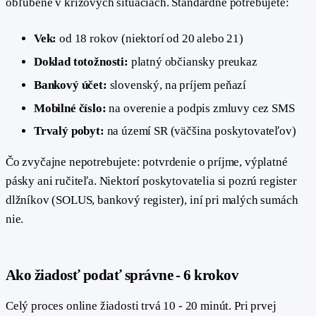
obľúbené v krízových situáciách. Štandardne potrebujete:
Vek:
od 18 rokov (niektorí od 20 alebo 21)
Doklad totožnosti:
platný občiansky preukaz
Bankový účet:
slovenský, na príjem peňazí
Mobilné číslo:
na overenie a podpis zmluvy cez SMS
Trvalý pobyt:
na území SR (väčšina poskytovateľov)
Čo zvyčajne nepotrebujete: potvrdenie o príjme, výplatné
pásky ani ručiteľa. Niektorí poskytovatelia si pozrú register
dlžníkov (SOLUS, bankový register), iní pri malých sumách
nie.
#
Ako žiadosť podať správne - 6 krokov
Celý proces online žiadosti trvá 10 - 20 minút. Pri prvej