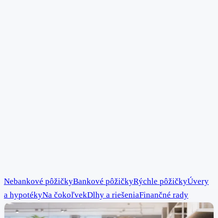
Nebankové pôžičky
Bankové pôžičky
Rýchle pôžičky
Úvery
a hypotéky
Na čokoľvek
Dlhy a riešenia
Finančné rady