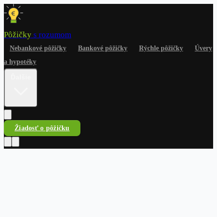
Pôžičky
s rozumom
Nebankové pôžičky
Bankové pôžičky
Rýchle pôžičky
Úvery
a hypotéky
Ďalšie
Žiadosť o pôžičku
Pôžičky
s rozumom
Nebankové pôžičky
Bankové pôžičky
Rýchle pôžičky
Úvery
a hypotéky
Na čokoľvek
Dlhy a riešenia
Finančné
rady
Žiadosť o pôžičku