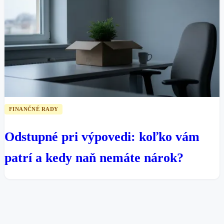
FINANČNÉ RADY
Odstupné pri výpovedi: koľko vám
patrí a kedy naň nemáte nárok?