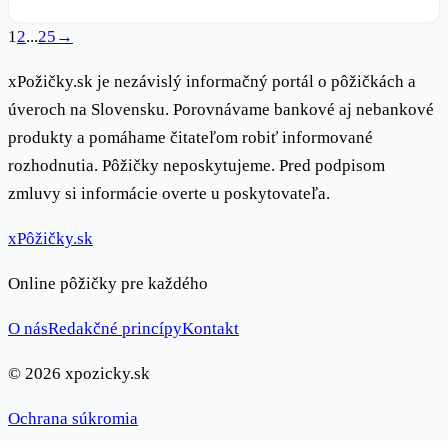
1
2
...
25
→
xPožičky.sk je nezávislý informačný portál o pôžičkách a
úveroch na Slovensku. Porovnávame bankové aj nebankové
produkty a pomáhame čitateľom robiť informované
rozhodnutia. Pôžičky neposkytujeme. Pred podpisom
zmluvy si informácie overte u poskytovateľa.
x
Pôžičky
.sk
Online pôžičky pre každého
O nás
Redakčné princípy
Kontakt
© 2026 xpozicky.sk
Ochrana súkromia