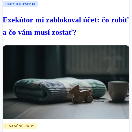
DLHY A RIEŠENIA
Exekútor mi zablokoval účet: čo robiť
a čo vám musí zostať?
FINANČNÉ RADY