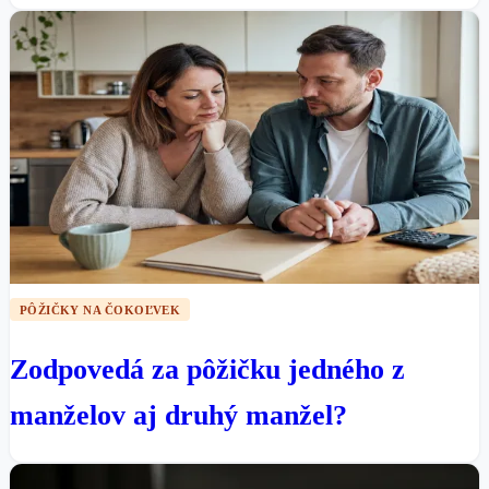
PÔŽIČKY NA ČOKOĽVEK
Zodpovedá za pôžičku jedného z
manželov aj druhý manžel?