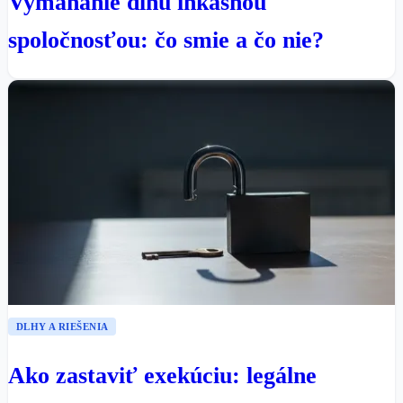
Vymáhanie dlhu inkasnou
spoločnosťou: čo smie a čo nie?
DLHY A RIEŠENIA
Ako zastaviť exekúciu: legálne