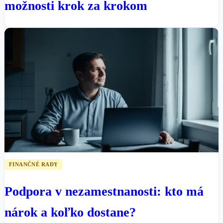
možnosti krok za krokom
FINANČNÉ RADY
Podpora v nezamestnanosti: kto má
nárok a koľko dostane?