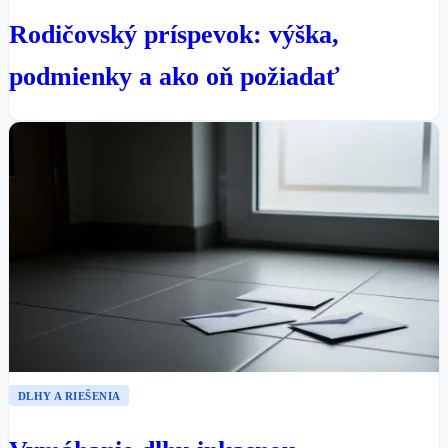
Rodičovský príspevok: výška,
podmienky a ako oň požiadať
DLHY A RIEŠENIA