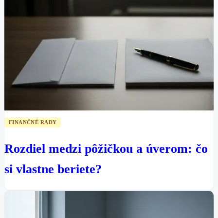
FINANČNÉ RADY
Rozdiel medzi pôžičkou a úverom: čo
si vlastne beriete?