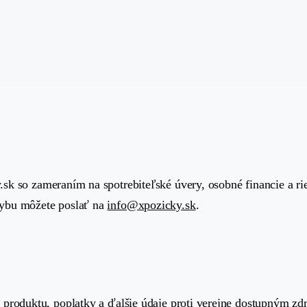
y.sk so zameraním na spotrebiteľské úvery, osobné financie a ri
hybu môžete poslať na
info@xpozicky.sk
.
produktu, poplatky a ďalšie údaje proti verejne dostupným zdr