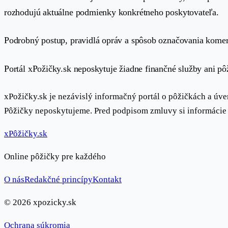
rozhodujú aktuálne podmienky konkrétneho poskytovateľa.
Podrobný postup, pravidlá opráv a spôsob označovania kom
Portál xPožičky.sk neposkytuje žiadne finančné služby ani p
xPožičky.sk je nezávislý informačný portál o pôžičkách a ú
Pôžičky neposkytujeme. Pred podpisom zmluvy si informácie 
x
Pôžičky
.sk
Online pôžičky pre každého
O nás
Redakčné princípy
Kontakt
© 2026 xpozicky.sk
Ochrana súkromia