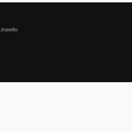
a hypotéky
 hypotéky
Na čokoľvek
Dlhy a riešenia
Finančné rady
Žiadosť o p