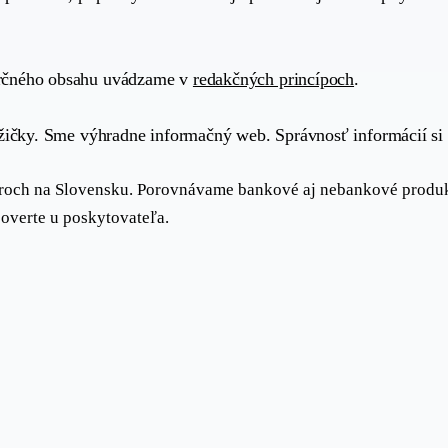
erčného obsahu uvádzame v
redakčných princípoch
.
ôžičky. Sme výhradne informačný web. Správnosť informácií si
veroch na Slovensku. Porovnávame bankové aj nebankové produ
overte u poskytovateľa.