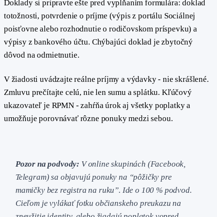
Doklady si pripravte ešte pred vypĺňaním formulára: doklad
totožnosti, potvrdenie o príjme (výpis z portálu Sociálnej
poisťovne alebo rozhodnutie o rodičovskom príspevku) a
výpisy z bankového účtu. Chýbajúci doklad je zbytočný
dôvod na odmietnutie.
V žiadosti uvádzajte reálne príjmy a výdavky - nie skrášlené.
Zmluvu prečítajte celú, nie len sumu a splátku. Kľúčový
ukazovateľ je RPMN - zahŕňa úrok aj všetky poplatky a
umožňuje porovnávať rôzne ponuky medzi sebou.
Pozor na podvody:
V online skupinách (Facebook,
Telegram) sa objavujú ponuky na “pôžičky pre
mamičky bez registra na ruku”. Ide o 100 % podvod.
Cieľom je vylákať fotku občianskeho preukazu na
zneužitie identity, alebo žiadajú poplatok vopred.