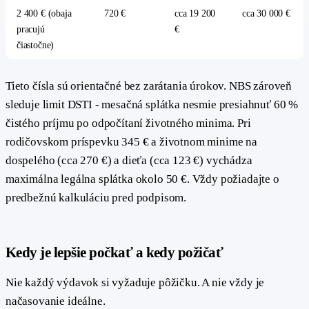
2 400 € (obaja
720 €
cca 19 200
cca 30 000 €
pracujú
€
čiastočne)
Tieto čísla sú orientačné bez zarátania úrokov. NBS zároveň
sleduje limit DSTI - mesačná splátka nesmie presiahnuť 60 %
čistého príjmu po odpočítaní životného minima. Pri
rodičovskom príspevku 345 € a životnom minime na
dospelého (cca 270 €) a dieťa (cca 123 €) vychádza
maximálna legálna splátka okolo 50 €. Vždy požiadajte o
predbežnú kalkuláciu pred podpisom.
#
Kedy je lepšie počkať a kedy požičať
Nie každý výdavok si vyžaduje pôžičku. A nie vždy je
načasovanie ideálne.