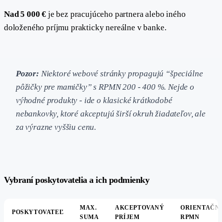
Nad 5 000 €
je bez pracujúceho partnera alebo iného
doloženého príjmu prakticky nereálne v banke.
Pozor:
Niektoré webové stránky propagujú “špeciálne
pôžičky pre mamičky” s RPMN 200 - 400 %. Nejde o
výhodné produkty - ide o klasické krátkodobé
nebankovky, ktoré akceptujú širší okruh žiadateľov, ale
za výrazne vyššiu cenu.
#
Vybraní poskytovatelia a ich podmienky
MAX.
AKCEPTOVANÝ
ORIENTAČN
POSKYTOVATEĽ
SUMA
PRÍJEM
RPMN