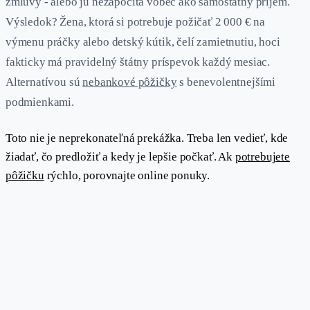
zmluvy - alebo ju nezapočíta vôbec ako samostatný príjem.
Výsledok? Žena, ktorá si potrebuje požičať 2 000 € na
výmenu práčky alebo detský kútik, čelí zamietnutiu, hoci
fakticky má pravidelný štátny príspevok každý mesiac.
Alternatívou sú
nebankové pôžičky
s benevolentnejšími
podmienkami.
Toto nie je neprekonateľná prekážka. Treba len vedieť, kde
žiadať, čo predložiť a kedy je lepšie počkať. Ak
potrebujete
pôžičku
rýchlo, porovnajte online ponuky.