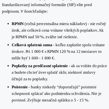
štandardizovaný informačný formulár (SIF) ešte pred
podpisom. V ňom hľadajte:
RPMN
(ročná percentuálna miera nákladov) - nie ročný
úrok, ale celková cena vrátane všetkých poplatkov. Ak
je RPMN nad 50 %, zvážte iné riešenie.
Celková splatená suma
- koľko zaplatíte spolu vrátane
úrokov. Pri 1 000 € s RPMN 120 % na 12 mesiacov to
môže byť 1 600 - 1 800 €.
Poplatky za predčasné splatenie
- ak sa vrátite do práce
a budete chcieť úver splatiť skôr, niektoré zmluvy
účtujú za to poplatky.
Poistenie
- banky niekedy “doporučujú” poistenie
schopnosti splácať ako podmienku schválenia. Nie je
povinné. Zvýšuje mesačnú splátku o 5 - 15 %.