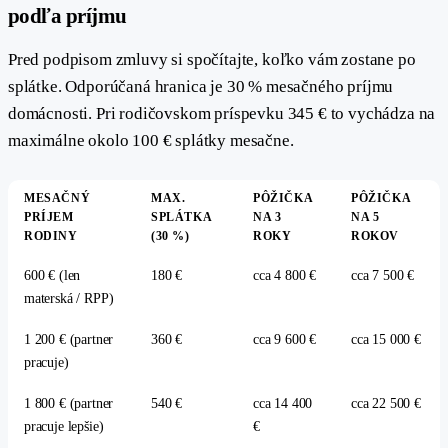
#
podľa príjmu
Pred podpisom zmluvy si spočítajte, koľko vám zostane po
splátke. Odporúčaná hranica je 30 % mesačného príjmu
domácnosti. Pri rodičovskom príspevku 345 € to vychádza na
maximálne okolo 100 € splátky mesačne.
MESAČNÝ
MAX.
PÔŽIČKA
PÔŽIČKA
PRÍJEM
SPLÁTKA
NA 3
NA 5
RODINY
(30 %)
ROKY
ROKOV
600 € (len
180 €
cca 4 800 €
cca 7 500 €
materská / RPP)
1 200 € (partner
360 €
cca 9 600 €
cca 15 000 €
pracuje)
1 800 € (partner
540 €
cca 14 400
cca 22 500 €
pracuje lepšie)
€