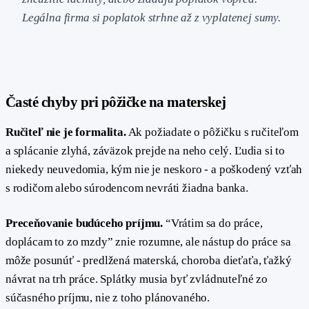
Legálna firma si poplatok strhne až z vyplatenej sumy.
#
Časté chyby pri pôžičke na materskej
Ručiteľ nie je formalita.
Ak požiadate o pôžičku s ručiteľom
a splácanie zlyhá, záväzok prejde na neho celý. Ľudia si to
niekedy neuvedomia, kým nie je neskoro - a poškodený vzťah
s rodičom alebo súrodencom nevráti žiadna banka.
Preceňovanie budúceho príjmu.
“Vrátim sa do práce,
doplácam to zo mzdy” znie rozumne, ale nástup do práce sa
môže posunúť - predlžená materská, choroba dieťaťa, ťažký
návrat na trh práce. Splátky musia byť zvládnuteľné zo
súčasného príjmu, nie z toho plánovaného.