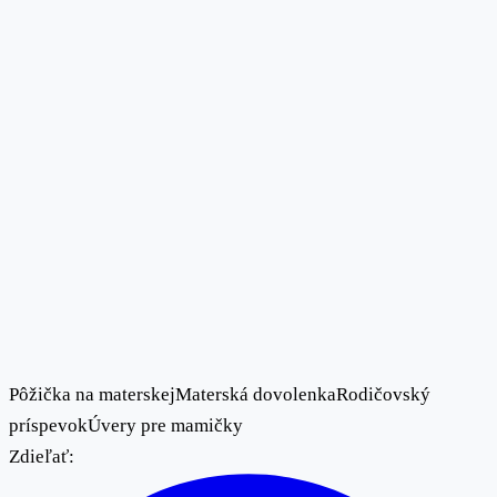
Pôžička na materskej
Materská dovolenka
Rodičovský
príspevok
Úvery pre mamičky
Zdieľať: