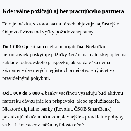
#
Kde reálne požičajú aj bez pracujúceho partnera
Toto je otázka, s ktorou sa na fórach objavuje najčastejšie.
Odpoveď závisí od výšky požadovanej sumy.
Do 1 000 €
je situácia celkom prijateľná. Niekoľko
nebankoviek poskytuje pôžičky ženám na materskej aj len na
základe rodičovského príspevku, ak žiadateľka nemá
záznamy v úverových registroch a má otvorený účet so
pravidelnými pohybmi.
Od 1 000 do 5 000 €
banky väčšinou vyžadujú buď aktívnu
materskú dávku (nie len príspevok), alebo spolužiadateľa.
Niektoré digitálne banky (Revolut, ČSOB SmartBank)
posudzujú históriu účtu komplexnejšie - pravidelné pohyby
za 6 - 12 mesiacov môžu byť dostatočné.