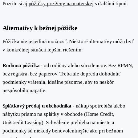
Pozrite si aj
pôžičky pre ženy na materskej
s ďalšími tipmi.
#
Alternatívy k bežnej pôžičke
Pôžička nie je jediná možnosť. Niektoré alternatívy môžu byť
v konkrétnej situácii lepším riešením:
Rodinná pôžička
- od rodičov alebo súrodencov. Bez RPMN,
bez registra, bez papierov. Treba ale dopredu dohodnúť
podmienky vrátenia, ideálne písomne, aby to neskôr
nespôsobilo napätie.
Splátkový predaj u obchodníka
- nákup spotrebiča alebo
nábytku priamo na splátky v obchode (Home Credit,
UniCredit Leasing). Schválenie prebieha na mieste a
podmienky sú niekedy benevolentnejšie ako pri bežnom