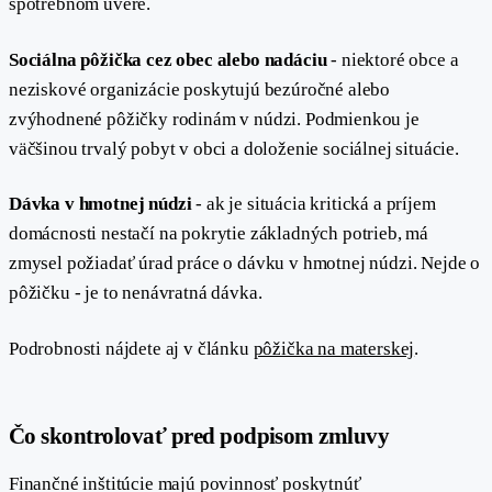
spotrebnom úvere.
Sociálna pôžička cez obec alebo nadáciu
- niektoré obce a
neziskové organizácie poskytujú bezúročné alebo
zvýhodnené pôžičky rodinám v núdzi. Podmienkou je
väčšinou trvalý pobyt v obci a doloženie sociálnej situácie.
Dávka v hmotnej núdzi
- ak je situácia kritická a príjem
domácnosti nestačí na pokrytie základných potrieb, má
zmysel požiadať úrad práce o dávku v hmotnej núdzi. Nejde o
pôžičku - je to nenávratná dávka.
Podrobnosti nájdete aj v článku
pôžička na materskej
.
#
Čo skontrolovať pred podpisom zmluvy
Finančné inštitúcie majú povinnosť poskytnúť