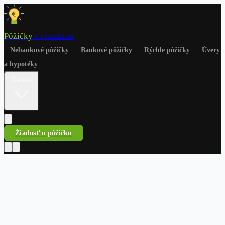
Pôžičky
s rozumom
Nebankové pôžičky
Bankové pôžičky
Rýchle pôžičky
Úvery
a hypotéky
Ďalšie
Žiadosť o pôžičku
Pôžičky
s rozumom
Nebankové pôžičky
Bankové pôžičky
Rýchle pôžičky
Úvery
a hypotéky
Na čokoľvek
Dlhy a riešenia
Finančné
rady
Žiadosť o pôžičku