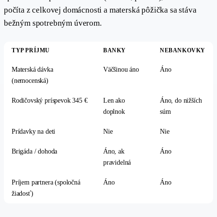
počíta z celkovej domácnosti a materská pôžička sa stáva
bežným spotrebným úverom.
TYP PRÍJMU
BANKY
NEBANKOVKY
Materská dávka
Väčšinou áno
Áno
(nemocenská)
Rodičovský príspevok 345 €
Len ako
Áno, do nižších
doplnok
súm
Prídavky na deti
Nie
Nie
Brigáda / dohoda
Áno, ak
Áno
pravidelná
Príjem partnera (spoločná
Áno
Áno
žiadosť)