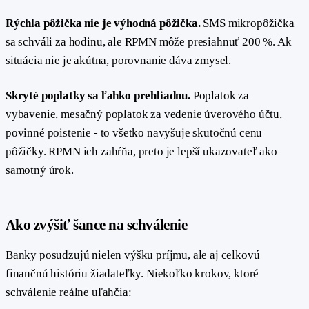
Rýchla pôžička nie je výhodná pôžička.
SMS mikropôžička
sa schváli za hodinu, ale RPMN môže presiahnuť 200 %. Ak
situácia nie je akútna, porovnanie dáva zmysel.
Skryté poplatky sa ľahko prehliadnu.
Poplatok za
vybavenie, mesačný poplatok za vedenie úverového účtu,
povinné poistenie - to všetko navyšuje skutočnú cenu
pôžičky. RPMN ich zahŕňa, preto je lepší ukazovateľ ako
samotný úrok.
#
Ako zvýšiť šance na schválenie
Banky posudzujú nielen výšku príjmu, ale aj celkovú
finančnú históriu žiadateľky. Niekoľko krokov, ktoré
schválenie reálne uľahčia: