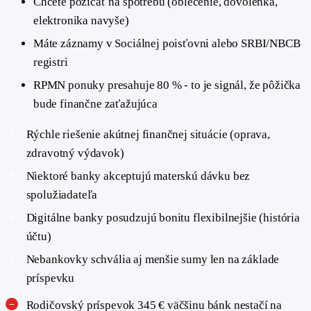
Chcete požičať na spotrebu (oblečenie, dovolenka,
elektronika navyše)
Máte záznamy v Sociálnej poisťovni alebo SRBI/NBCB
registri
RPMN ponuky presahuje 80 % - to je signál, že pôžička
bude finančne zaťažujúca
Rýchle riešenie akútnej finančnej situácie (oprava,
zdravotný výdavok)
Niektoré banky akceptujú materskú dávku bez
spolužiadateľa
Digitálne banky posudzujú bonitu flexibilnejšie (história
účtu)
Nebankovky schvália aj menšie sumy len na základe
príspevku
Rodičovský príspevok 345 € väčšinu bánk nestačí na