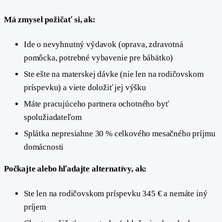
Má zmysel požičať si, ak:
Ide o nevyhnutný výdavok (oprava, zdravotná
pomôcka, potrebné vybavenie pre bábätko)
Ste ešte na materskej dávke (nie len na rodičovskom
príspevku) a viete doložiť jej výšku
Máte pracujúceho partnera ochotného byť
spolužiadateľom
Splátka nepresiahne 30 % celkového mesačného príjmu
domácnosti
Počkajte alebo hľadajte alternatívy, ak:
Ste len na rodičovskom príspevku 345 € a nemáte iný
príjem