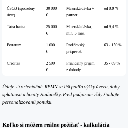
ČSOB (spotrebný
30 000
Materská dávka +
od 8,9 %
úver)
€
partner
Tatra banka
25 000
Materská dávka,
od 9,4 %
€
min. 3 mes.
Ferratum
1 000
Rodičovský
63 - 150 %
€
príspevok
Creditas
2 500
Pravidelný príjem
35 - 89 %
€
z dohody
Údaje sú orientačné. RPMN sa líši podľa výšky úveru, doby
splatnosti a bonity žiadateľky. Pred podpisom vždy žiadajte
personalizovanú ponuku.
Koľko si môžem reálne požičať - kalkulácia