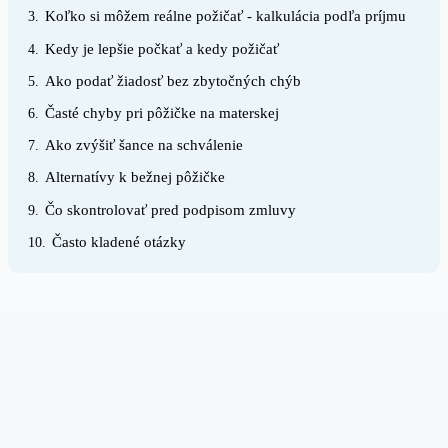
Koľko si môžem reálne požičať - kalkulácia podľa príjmu
3.
Kedy je lepšie počkať a kedy požičať
4.
Ako podať žiadosť bez zbytočných chýb
5.
Časté chyby pri pôžičke na materskej
6.
Ako zvýšiť šance na schválenie
7.
Alternatívy k bežnej pôžičke
8.
Čo skontrolovať pred podpisom zmluvy
9.
Často kladené otázky
10.