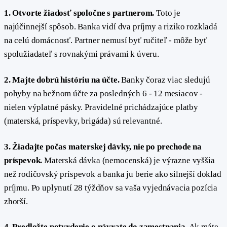
1. Otvorte žiadosť spoločne s partnerom.
Toto je
najúčinnejší spôsob. Banka vidí dva príjmy a riziko rozkladá
na celú domácnosť. Partner nemusí byť ručiteľ - môže byť
spolužiadateľ s rovnakými právami k úveru.
2. Majte dobrú históriu na účte.
Banky čoraz viac sledujú
pohyby na bežnom účte za posledných 6 - 12 mesiacov -
nielen výplatné pásky. Pravidelné prichádzajúce platby
(materská, príspevky, brigáda) sú relevantné.
3. Žiadajte počas materskej dávky, nie po prechode na
príspevok.
Materská dávka (nemocenská) je výrazne vyššia
než rodičovský príspevok a banka ju berie ako silnejší doklad
príjmu. Po uplynutí 28 týždňov sa vaša vyjednávacia pozícia
zhorší.
4. Predložte potvrdenie o návrate do zamestnania.
Ak máte