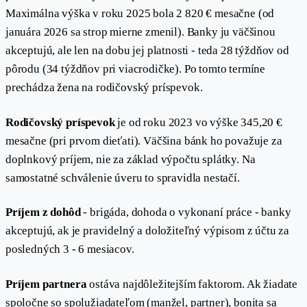
Maximálna výška v roku 2025 bola 2 820 € mesačne (od
januára 2026 sa strop mierne zmenil). Banky ju väčšinou
akceptujú, ale len na dobu jej platnosti - teda 28 týždňov od
pôrodu (34 týždňov pri viacrodičke). Po tomto termíne
prechádza žena na rodičovský príspevok.
Rodičovský príspevok
je od roku 2023 vo výške 345,20 €
mesačne (pri prvom dieťati). Väčšina bánk ho považuje za
doplnkový príjem, nie za základ výpočtu splátky. Na
samostatné schválenie úveru to spravidla nestačí.
Príjem z dohôd
- brigáda, dohoda o vykonaní práce - banky
akceptujú, ak je pravidelný a doložiteľný výpisom z účtu za
posledných 3 - 6 mesiacov.
Príjem partnera
ostáva najdôležitejším faktorom. Ak žiadate
spoločne so spolužiadateľom (manžel, partner), bonita sa