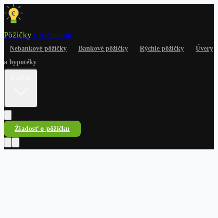
Pôžičky
s rozumom
Nebankové pôžičky
Bankové pôžičky
Rýchle pôžičky
Úvery
a hypotéky
Ďalšie
Žiadosť o pôžičku
Pôžičky
s rozumom
Nebankové pôžičky
Bankové pôžičky
Rýchle pôžičky
Úvery
a hypotéky
Na čokoľvek
Dlhy a riešenia
Finančné
rady
Žiadosť o pôžičku