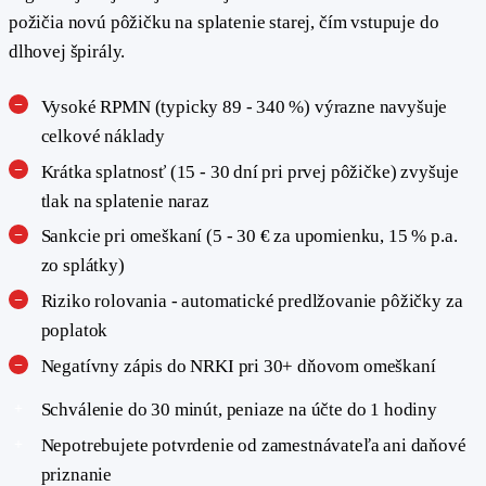
požičia novú pôžičku na splatenie starej, čím vstupuje do
dlhovej špirály.
Vysoké RPMN (typicky 89 - 340 %) výrazne navyšuje
celkové náklady
Krátka splatnosť (15 - 30 dní pri prvej pôžičke) zvyšuje
tlak na splatenie naraz
Sankcie pri omeškaní (5 - 30 € za upomienku, 15 % p.a.
zo splátky)
Riziko rolovania - automatické predlžovanie pôžičky za
poplatok
Negatívny zápis do NRKI pri 30+ dňovom omeškaní
Schválenie do 30 minút, peniaze na účte do 1 hodiny
Nepotrebujete potvrdenie od zamestnávateľa ani daňové
priznanie