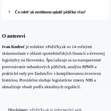
Čo robiť ak nestihnem splatiť pôžičku včas?
#
O autorovi
Ivan Kudroč
je redaktor xPožičky.sk so 14-ročnými
skúsenosťami v oblasti spotrebiteľských financií a úverovej
legislatívy na Slovensku. Špecializuje sa na transparentné
porovnávanie nebankových pôžičiek, analýzu RPMN a
praktické rady pre žiadateľov s komplikovanou úverovou
históriou. Pravidelne sleduje legislatívne zmeny NBS a
aktualizuje obsah podľa aktuálnych regulácií.
Disclaimer:
xPožičky.sk je informačný web.