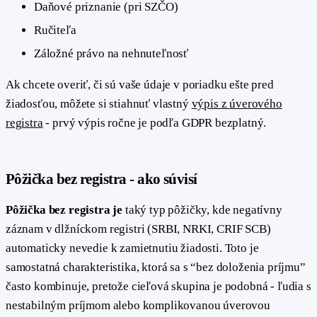
Daňové priznanie (pri SZČO)
Ručiteľa
Záložné právo na nehnuteľnosť
Ak chcete overiť, či sú vaše údaje v poriadku ešte pred
žiadosťou, môžete si stiahnuť vlastný
výpis z úverového
registra
- prvý výpis ročne je podľa GDPR bezplatný.
Pôžička bez registra - ako súvisí
Pôžička bez registra je
taký typ pôžičky, kde negatívny
záznam v dlžníckom registri (SRBI, NRKI, CRIF SCB)
automaticky nevedie k zamietnutiu žiadosti. Toto je
samostatná charakteristika, ktorá sa s “bez doloženia príjmu”
často kombinuje, pretože cieľová skupina je podobná - ľudia s
nestabilným príjmom alebo komplikovanou úverovou