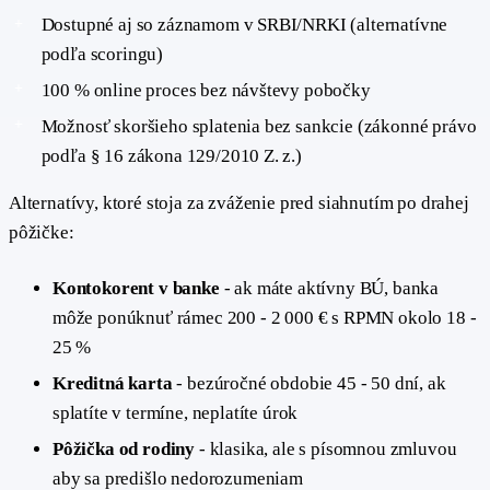
Dostupné aj so záznamom v SRBI/NRKI (alternatívne
podľa scoringu)
100 % online proces bez návštevy pobočky
Možnosť skoršieho splatenia bez sankcie (zákonné právo
podľa § 16 zákona 129/2010 Z. z.)
Alternatívy, ktoré stoja za zváženie pred siahnutím po drahej
pôžičke:
Kontokorent v banke
- ak máte aktívny BÚ, banka
môže ponúknuť rámec 200 - 2 000 € s RPMN okolo 18 -
25 %
Kreditná karta
- bezúročné obdobie 45 - 50 dní, ak
splatíte v termíne, neplatíte úrok
Pôžička od rodiny
- klasika, ale s písomnou zmluvou
aby sa predišlo nedorozumeniam