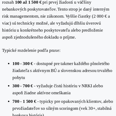
rozsah
100 až 1 500 €
pri prvej žiadosti u väčšiny
nebankových poskytovateľov. Tento strop je daný interným
risk managementom, nie zákonom. Vyššie čiastky (2 000 € a
viac) sú technicky možné, ale vyžadujú dlhšiu úverovú
históriu u konkrétneho poskytovateľa alebo predloženie
aspoň zjednodušeného dokladu o príjme.
Typické rozdelenie podľa praxe:
100 - 300 €
- dostupné pre takmer každého plnoletého
žiadateľa s aktívnym BÚ a slovenskou adresou trvalého
pobytu
300 - 700 €
- vyžaduje čistú históriu v NRKI alebo
aspoň žiadne aktívne omeškania
700 - 1 500 €
- typicky pre opakovaných klientov, alebo
prvožiadateľov so silným scoringom (vek 30+, stabilná
bankova história)