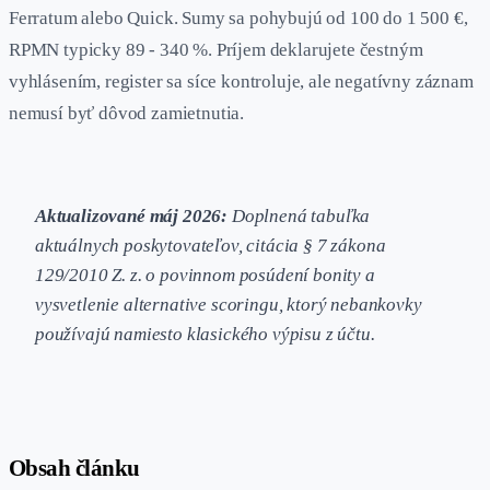
Ferratum alebo Quick. Sumy sa pohybujú od 100 do 1 500 €,
RPMN typicky 89 - 340 %. Príjem deklarujete čestným
vyhlásením, register sa síce kontroluje, ale negatívny záznam
nemusí byť dôvod zamietnutia.
Aktualizované máj 2026:
Doplnená tabuľka
aktuálnych poskytovateľov, citácia § 7 zákona
129/2010 Z. z. o povinnom posúdení bonity a
vysvetlenie alternative scoringu, ktorý nebankovky
používajú namiesto klasického výpisu z účtu.
#
Obsah článku