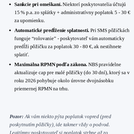
Sankcie pri omeškaní.
Niektorí poskytovatelia účtujú
15 % p.a. zo splátky + administratívny poplatok 5 - 30 €
za upomienku.
Automatické predĺženie splatnosti.
Pri SMS pôžičkách
funguje “rolovanie” - poskytovateľ vám automaticky
predĺži pôžičku za poplatok 30 - 80 €, ak nestihnete
splatiť.
Maximálna RPMN podľa zákona.
NBS pravidelne
aktualizuje cap pre malé pôžičky (do 30 dní), ktorý sa v
roku 2026 pohybuje okolo úrovne dvojnásobku
priemernej RPMN na trhu.
Pozor:
Ak vám niekto pýta poplatok vopred (pred
poskytnutím pôžičky), ide takmer vždy o podvod.
Legitímny poskytovateľ si poplatok strhne až zo