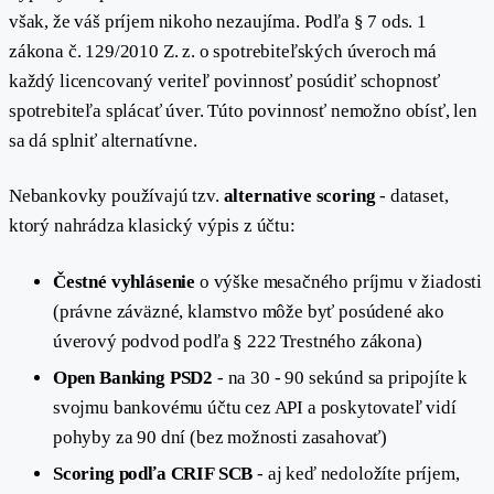
však, že váš príjem nikoho nezaujíma. Podľa § 7 ods. 1
zákona č. 129/2010 Z. z. o spotrebiteľských úveroch má
každý licencovaný veriteľ povinnosť posúdiť schopnosť
spotrebiteľa splácať úver. Túto povinnosť nemožno obísť, len
sa dá splniť alternatívne.
Nebankovky používajú tzv.
alternative scoring
- dataset,
ktorý nahrádza klasický výpis z účtu:
Čestné vyhlásenie
o výške mesačného príjmu v žiadosti
(právne záväzné, klamstvo môže byť posúdené ako
úverový podvod podľa § 222 Trestného zákona)
Open Banking PSD2
- na 30 - 90 sekúnd sa pripojíte k
svojmu bankovému účtu cez API a poskytovateľ vidí
pohyby za 90 dní (bez možnosti zasahovať)
Scoring podľa CRIF SCB
- aj keď nedoložíte príjem,