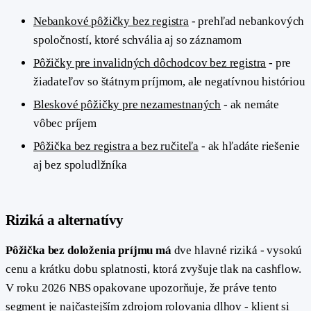
Nebankové pôžičky bez registra
- prehľad nebankových
spoločností, ktoré schvália aj so záznamom
Pôžičky pre invalidných dôchodcov bez registra
- pre
žiadateľov so štátnym príjmom, ale negatívnou históriou
Bleskové pôžičky pre nezamestnaných
- ak nemáte
vôbec príjem
Pôžička bez registra a bez ručiteľa
- ak hľadáte riešenie
aj bez spoludlžníka
Riziká a alternatívy
Pôžička bez doloženia príjmu má
dve hlavné riziká - vysokú
cenu a krátku dobu splatnosti, ktorá zvyšuje tlak na cashflow.
V roku 2026 NBS opakovane upozorňuje, že práve tento
segment je najčastejším zdrojom rolovania dlhov - klient si