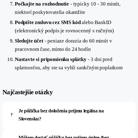
Počkajte na rozhodnutie
- typicky 10 - 30 minút,
niektorí poskytovatelia okamžite
Podpíšte zmluvu cez SMS kód
alebo BankID
(elektronický podpis je rovnocenný s ručným)
Sledujte účet
- peniaze dorazia do 60 minút v
pracovnom čase, mimo do 24 hodín
Nastavte si pripomienku splátky
- 3 dni pred
splatnosťou, aby ste sa vyhli sankčným poplatkom
Najčastejšie otázky
Je pôžička bez doloženia príjmu legálna na
Slovensku?
Môžem dostať pôžičku bez príjmu úplne (bez