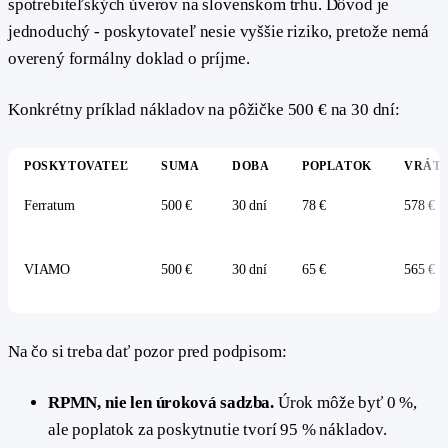
spotrebiteľských úverov na slovenskom trhu. Dôvod je
jednoduchý - poskytovateľ nesie vyššie riziko, pretože nemá
overený formálny doklad o príjme.
Konkrétny príklad nákladov na pôžičke 500 € na 30 dní:
POSKYTOVATEĽ
SUMA
DOBA
POPLATOK
VRÁTI
Ferratum
500 €
30 dní
78 €
578 €
VIAMO
500 €
30 dní
65 €
565 €
Na čo si treba dať pozor pred podpisom:
RPMN, nie len úroková sadzba.
Úrok môže byť 0 %,
ale poplatok za poskytnutie tvorí 95 % nákladov.