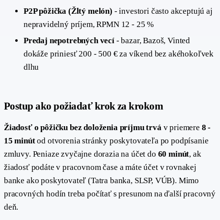
P2P pôžička (Žltý melón)
- investori často akceptujú aj
nepravidelný príjem, RPMN 12 - 25 %
Predaj nepotrebných vecí
- bazar, Bazoš, Vinted
dokáže priniesť 200 - 500 € za víkend bez akéhokoľvek
dlhu
Postup ako požiadať krok za krokom
Žiadosť o pôžičku bez doloženia príjmu trvá
v priemere
8 -
15 minút
od otvorenia stránky poskytovateľa po podpísanie
zmluvy. Peniaze zvyčajne dorazia na účet do
60 minút
, ak
žiadosť podáte v pracovnom čase a máte účet v rovnakej
banke ako poskytovateľ (Tatra banka, SLSP, VÚB). Mimo
pracovných hodín treba počítať s presunom na ďalší pracovný
deň.