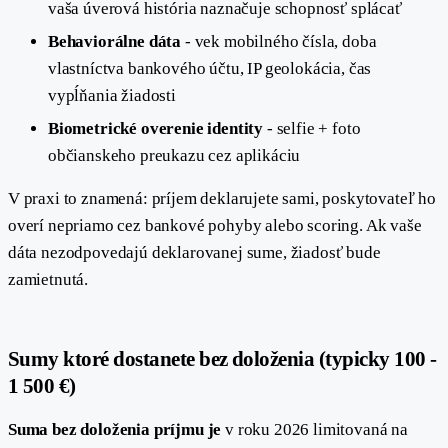
vaša úverová história naznačuje schopnosť splácať
Behaviorálne dáta
- vek mobilného čísla, doba
vlastníctva bankového účtu, IP geolokácia, čas
vypĺňania žiadosti
Biometrické overenie identity
- selfie + foto
občianskeho preukazu cez aplikáciu
V praxi to znamená: príjem deklarujete sami, poskytovateľ ho
overí nepriamo cez bankové pohyby alebo scoring. Ak vaše
dáta nezodpovedajú deklarovanej sume, žiadosť bude
zamietnutá.
Sumy ktoré dostanete bez doloženia (typicky 100 -
1 500 €)
Suma bez doloženia príjmu je
v roku 2026 limitovaná na