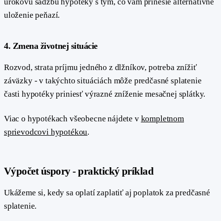
úrokovú sadzbu hypotéky s tým, čo vám prinesie alternatívne
uloženie peňazí.
#
4. Zmena životnej situácie
Rozvod, strata príjmu jedného z dlžníkov, potreba znížiť
záväzky - v takýchto situáciách môže predčasné splatenie
časti hypotéky priniesť výrazné zníženie mesačnej splátky.
Viac o hypotékach všeobecne nájdete v
kompletnom
sprievodcovi hypotékou
.
#
Výpočet úspory - praktický príklad
Ukážeme si, kedy sa oplatí zaplatiť aj poplatok za predčasné
splatenie.