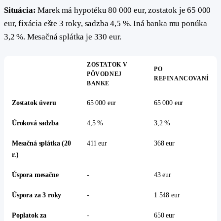
Situácia:
Marek má hypotéku 80 000 eur, zostatok je 65 000
eur, fixácia ešte 3 roky, sadzba 4,5 %. Iná banka mu ponúka
3,2 %. Mesačná splátka je 330 eur.
ZOSTATOK V
PO
PÔVODNEJ
REFINANCOVANÍ
BANKE
Zostatok úveru
65 000 eur
65 000 eur
Úroková sadzba
4,5 %
3,2 %
Mesačná splátka (20
411 eur
368 eur
r.)
Úspora mesačne
-
43 eur
Úspora za 3 roky
-
1 548 eur
Poplatok za
-
650 eur