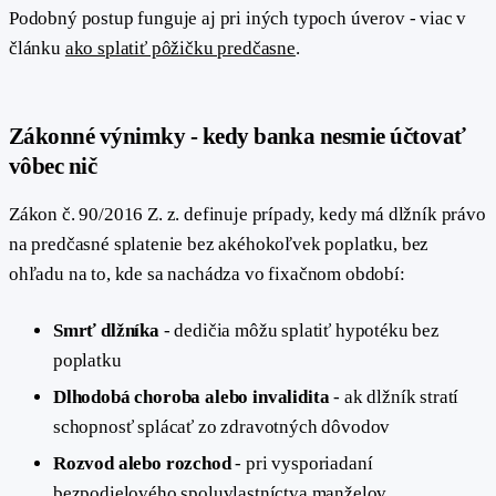
Podobný postup funguje aj pri iných typoch úverov - viac v
článku
ako splatiť pôžičku predčasne
.
Zákonné výnimky - kedy banka nesmie účtovať
#
vôbec nič
Zákon č. 90/2016 Z. z. definuje prípady, kedy má dlžník právo
na predčasné splatenie bez akéhokoľvek poplatku, bez
ohľadu na to, kde sa nachádza vo fixačnom období:
Smrť dlžníka
- dedičia môžu splatiť hypotéku bez
poplatku
Dlhodobá choroba alebo invalidita
- ak dlžník stratí
schopnosť splácať zo zdravotných dôvodov
Rozvod alebo rozchod
- pri vysporiadaní
bezpodielového spoluvlastníctva manželov