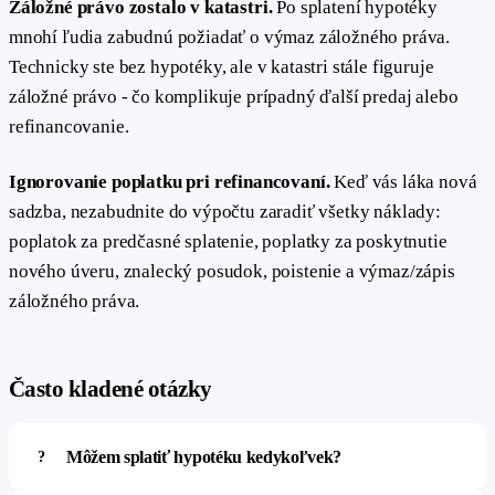
Záložné právo zostalo v katastri.
Po splatení hypotéky
mnohí ľudia zabudnú požiadať o výmaz záložného práva.
Technicky ste bez hypotéky, ale v katastri stále figuruje
záložné právo - čo komplikuje prípadný ďalší predaj alebo
refinancovanie.
Ignorovanie poplatku pri refinancovaní.
Keď vás láka nová
sadzba, nezabudnite do výpočtu zaradiť všetky náklady:
poplatok za predčasné splatenie, poplatky za poskytnutie
nového úveru, znalecký posudok, poistenie a výmaz/zápis
záložného práva.
#
Často kladené otázky
Môžem splatiť hypotéku kedykoľvek?