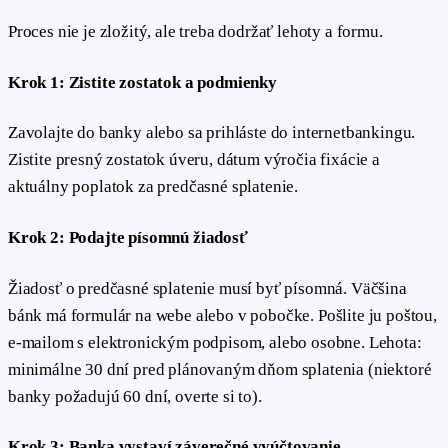
Proces nie je zložitý, ale treba dodržať lehoty a formu.
Krok 1: Zistite zostatok a podmienky
Zavolajte do banky alebo sa prihláste do internetbankingu.
Zistite presný zostatok úveru, dátum výročia fixácie a
aktuálny poplatok za predčasné splatenie.
Krok 2: Podajte písomnú žiadosť
Žiadosť o predčasné splatenie musí byť písomná. Väčšina
bánk má formulár na webe alebo v pobočke. Pošlite ju poštou,
e-mailom s elektronickým podpisom, alebo osobne. Lehota:
minimálne 30 dní pred plánovaným dňom splatenia (niektoré
banky požadujú 60 dní, overte si to).
Krok 3: Banka vystaví záverečné vyúčtovanie