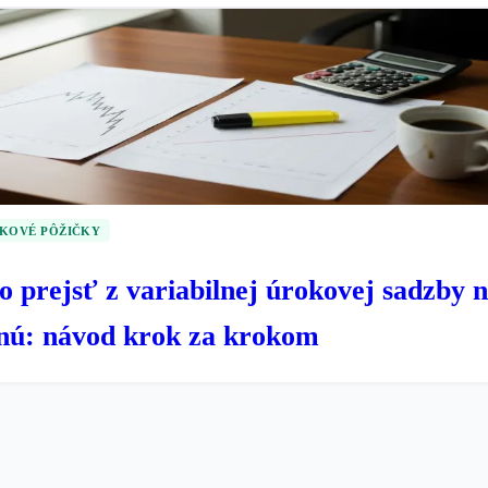
KOVÉ PÔŽIČKY
o prejsť z variabilnej úrokovej sadzby 
xnú: návod krok za krokom