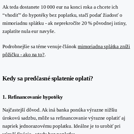
Ak teda dostanete 10 000 eur na konci roka a chcete ich
“vhodiť” do hypotéky bez poplatku, stačí podať žiadosť o
mimoriadnu splátku - ak neprekročíte 20 % pôvodnej istiny,
zaplatíte nula eur navyše.
Podrobnejšie sa téme venuje článok
mimoriadna splátka zníži
pôžičku - ako na to?
.
#
Kedy sa predčasné splatenie oplatí?
#
1. Refinancovanie hypotéky
Najčastejší dôvod. Ak iná banka ponúka výrazne nižšiu
úrokovú sadzbu, môže sa refinancovanie výrazne oplatiť aj
napriek jednorazovému poplatku. Ideálne je to urobiť pri