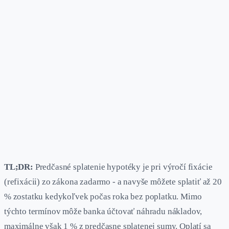
TL;DR:
Predčasné splatenie hypotéky je pri výročí fixácie
(refixácii) zo zákona zadarmo - a navyše môžete splatiť až 20
% zostatku kedykoľvek počas roka bez poplatku. Mimo
týchto termínov môže banka účtovať náhradu nákladov,
maximálne však 1 % z predčasne splatenej sumy. Oplatí sa