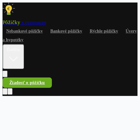
Pôžičky
s rozumom
Nebankové pôžičky
Bankové pôžičky
Rýchle pôžičky
Úvery
a hypotéky
Ďalšie
Žiadosť o pôžičku
Pôžičky
s rozumom
Nebankové pôžičky
Bankové pôžičky
Rýchle pôžičky
Úvery
a hypotéky
Na čokoľvek
Dlhy a riešenia
Finančné
rady
Žiadosť o pôžičku