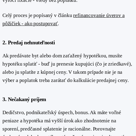
výročí fixácie - vtedy bez poplatku.
Celý proces je popísaný v článku
refinancovanie úverov a
pôžičiek - ako postupovať
.
#
2. Predaj nehnuteľnosti
Ak predávate byt alebo dom zaťažený hypotékou, musíte
hypotéku splatiť - buď ju prenesie kupujúci (čo je zriedkavé),
alebo ju splatíte z kúpnej ceny. V takom prípade nie je na
výber a poplatok treba zarátať do kalkulácie predajnej ceny.
#
3. Nečakaný príjem
Dedičstvo, podnikateľský úspech, bonus. Ak máte voľné
peniaze a hypotéka má vyšší úrok ako zhodnotenie na
sporení, predčasné splatenie je racionálne. Porovnajte