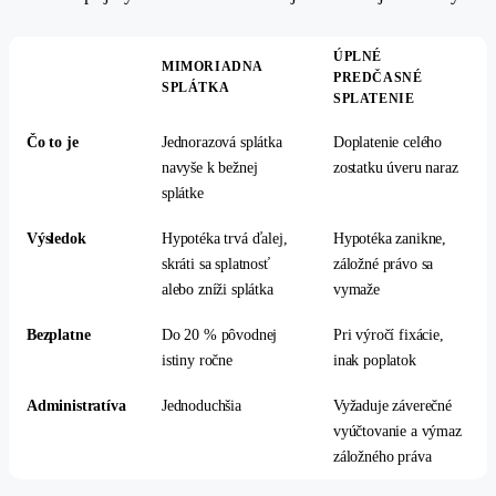
ÚPLNÉ
MIMORIADNA
PREDČASNÉ
SPLÁTKA
SPLATENIE
Čo to je
Jednorazová splátka
Doplatenie celého
navyše k bežnej
zostatku úveru naraz
splátke
Výsledok
Hypotéka trvá ďalej,
Hypotéka zanikne,
skráti sa splatnosť
záložné právo sa
alebo zníži splátka
vymaže
Bezplatne
Do 20 % pôvodnej
Pri výročí fixácie,
istiny ročne
inak poplatok
Administratíva
Jednoduchšia
Vyžaduje záverečné
vyúčtovanie a výmaz
záložného práva