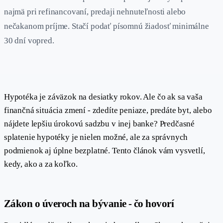
najmä pri refinancovaní, predaji nehnuteľnosti alebo
nečakanom príjme. Stačí podať písomnú žiadosť minimálne
30 dní vopred.
Hypotéka je záväzok na desiatky rokov. Ale čo ak sa vaša
finančná situácia zmení - zdedíte peniaze, predáte byt, alebo
nájdete lepšiu úrokovú sadzbu v inej banke? Predčasné
splatenie hypotéky je nielen možné, ale za správnych
podmienok aj úplne bezplatné. Tento článok vám vysvetlí,
kedy, ako a za koľko.
#
Zákon o úveroch na bývanie - čo hovorí