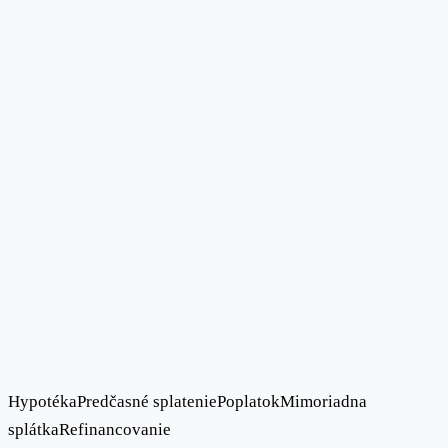
Hypotéka
Predčasné splatenie
Poplatok
Mimoriadna
splátka
Refinancovanie