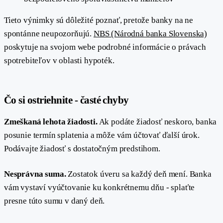
Tieto výnimky sú dôležité poznať, pretože banky na ne
spontánne neupozorňujú.
NBS (Národná banka Slovenska)
poskytuje na svojom webe podrobné informácie o právach
spotrebiteľov v oblasti hypoték.
#
Čo si ostriehnite - časté chyby
Zmeškaná lehota žiadosti.
Ak podáte žiadosť neskoro, banka
posunie termín splatenia a môže vám účtovať ďalší úrok.
Podávajte žiadosť s dostatočným predstihom.
Nesprávna suma.
Zostatok úveru sa každý deň mení. Banka
vám vystaví vyúčtovanie ku konkrétnemu dňu - splaťte
presne túto sumu v daný deň.