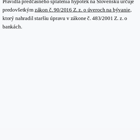
Pravidlá predčasného splatenia hypoték na Slovensku určuje
predovšetkým
zákon č. 90/2016 Z. z. o úveroch na bývanie
,
ktorý nahradil staršiu úpravu v zákone č. 483/2001 Z. z. o
bankách.