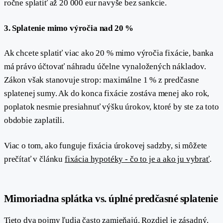
ročne splatiť až 20 000 eur navyše bez sankcie.
3. Splatenie mimo výročia nad 20 %
Ak chcete splatiť viac ako 20 % mimo výročia fixácie, banka
má právo účtovať náhradu účelne vynaložených nákladov.
Zákon však stanovuje strop: maximálne 1 % z predčasne
splatenej sumy. Ak do konca fixácie zostáva menej ako rok,
poplatok nesmie presiahnuť výšku úrokov, ktoré by ste za toto
obdobie zaplatili.
Viac o tom, ako funguje fixácia úrokovej sadzby, si môžete
prečítať v článku
fixácia hypotéky - čo to je a ako ju vybrať
.
#
Mimoriadna splátka vs. úplné predčasné splatenie
Tieto dva pojmy ľudia často zamieňajú. Rozdiel je zásadný.