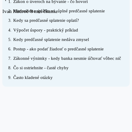
Zákon o úveroch na bývanie - čo hovorí
1.
Mimoriadna splátka vs. úplné predčasné splatenie
Ivan Kudroč
·
8 min čítania
2.
Kedy sa predčasné splatenie oplatí?
3.
Výpočet úspory - praktický príklad
4.
Kedy predčasné splatenie nedáva zmysel
5.
Postup - ako podať žiadosť o predčasné splatenie
6.
Zákonné výnimky - kedy banka nesmie účtovať vôbec nič
7.
Čo si ostriehnite - časté chyby
8.
Často kladené otázky
9.