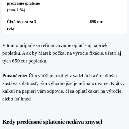
predčasné splatenie
(max 1 %)
Čistá úspora za 3
-
898 eur
roky
V tomto prípade sa refinancovanie oplatí - aj napriek
poplatku. A ak by Marek počkal na výročie fixácie, ušetrí aj
tých 650 eur poplatku.
Ponaučenie:
Čím väčší je rozdiel v sadzbách a čím dlhšia
zostáva splatnosť, tým výhodnejšie je refinancovanie. Krátky
kalkul na papieri vám odpovie, či sa oplatí čakať na výročie,
alebo ísť hneď.
#
Kedy predčasné splatenie nedáva zmysel