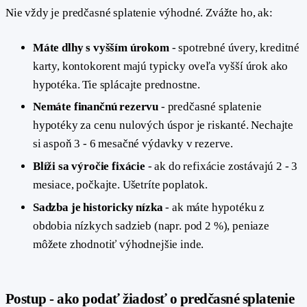
Nie vždy je predčasné splatenie výhodné. Zvážte ho, ak:
Máte dlhy s vyšším úrokom
- spotrebné úvery, kreditné
karty, kontokorent majú typicky oveľa vyšší úrok ako
hypotéka. Tie splácajte prednostne.
Nemáte finančnú rezervu
- predčasné splatenie
hypotéky za cenu nulových úspor je riskanté. Nechajte
si aspoň 3 - 6 mesačné výdavky v rezerve.
Blíži sa výročie fixácie
- ak do refixácie zostávajú 2 - 3
mesiace, počkajte. Ušetríte poplatok.
Sadzba je historicky nízka
- ak máte hypotéku z
obdobia nízkych sadzieb (napr. pod 2 %), peniaze
môžete zhodnotiť výhodnejšie inde.
#
Postup - ako podať žiadosť o predčasné splatenie