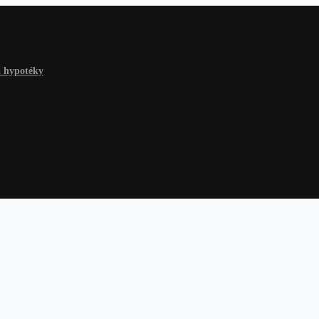
a hypotéky
 hypotéky
Na čokoľvek
Dlhy a riešenia
Finančné rady
Žiadosť o p