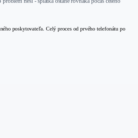
 problém rieši - splátka ostane rovnaká počas celého
iného poskytovateľa. Celý proces od prvého telefonátu po