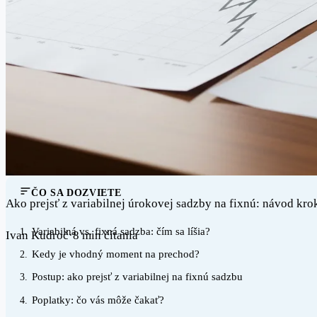
ČO SA DOZVIETE
Ako prejsť z variabilnej úrokovej sadzby na fixnú: návod kr
Variabilná vs. fixná sadzba: čím sa líšia?
1.
Ivan Kudroč
·
8 min čítania
Kedy je vhodný moment na prechod?
2.
Postup: ako prejsť z variabilnej na fixnú sadzbu
3.
Poplatky: čo vás môže čakať?
4.