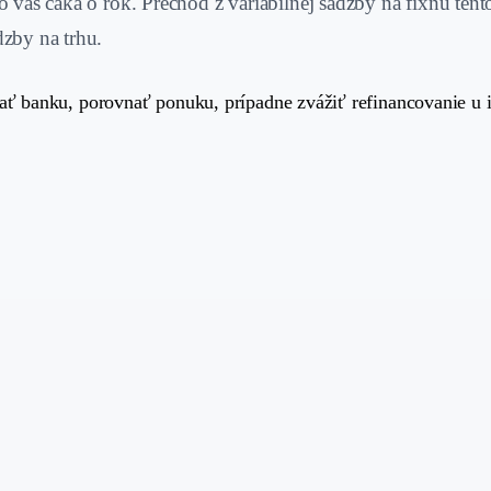
 vás čaká o rok. Prechod z variabilnej sadzby na fixnú tento
dzby na trhu.
vať banku, porovnať ponuku, prípadne zvážiť refinancovanie u 