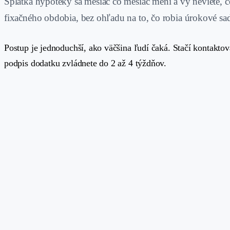
Splátka hypotéky sa mesiac čo mesiac mení a vy neviete, čo
fixačného obdobia, bez ohľadu na to, čo robia úrokové sa
Postup je jednoduchší, ako väčšina ľudí čaká. Stačí kontakto
podpis dodatku zvládnete do 2 až 4 týždňov.