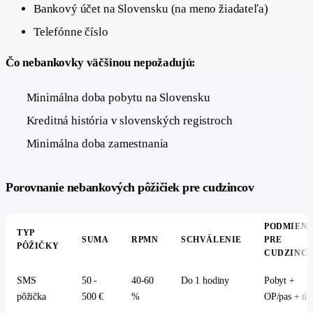
Bankový účet na Slovensku (na meno žiadateľa)
Telefónne číslo
Čo nebankovky väčšinou nepožadujú:
Minimálna doba pobytu na Slovensku
Kreditná história v slovenských registroch
Minimálna doba zamestnania
#
Porovnanie nebankových pôžičiek pre cudzincov
PODMIEN
TYP
SUMA
RPMN
SCHVÁLENIE
PRE
PÔŽIČKY
CUDZINC
SMS
50 -
40-60
Do 1 hodiny
Pobyt +
pôžička
500 €
%
OP/pas + úč