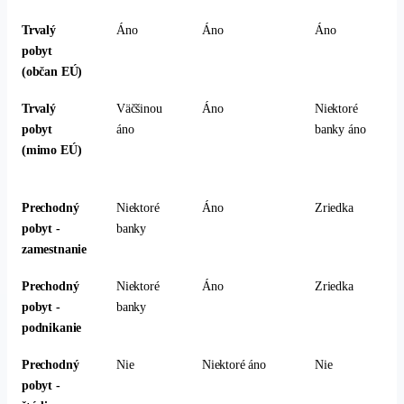
Trvalý
Áno
Áno
Áno
pobyt
(občan EÚ)
Trvalý
Väčšinou
Áno
Niektoré
pobyt
áno
banky áno
(mimo EÚ)
Prechodný
Niektoré
Áno
Zriedka
pobyt -
banky
zamestnanie
Prechodný
Niektoré
Áno
Zriedka
pobyt -
banky
podnikanie
Prechodný
Nie
Niektoré áno
Nie
pobyt -