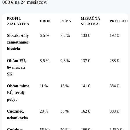
000 € na 24 mesiacov:
PROFIL
MESAČNÁ
ÚROK
RPMN
PREPLATE
ŽIADATEĽA
SPLÁTKA
Slovák, stály
6,5 %
7,2 %
133 €
192 €
zamestnanec,
história
Občan EÚ,
8,5 %
9,8 %
137 €
288 €
6+ mes. na
SK
Občan mimo
11 %
13 %
141 €
384 €
EÚ, trvalý
pobyt
Cudzinec,
28 %
35 %
162 €
888 €
nebankovka
Cudzinec,
55 %+
70 %+
190 €+
1 560 €+