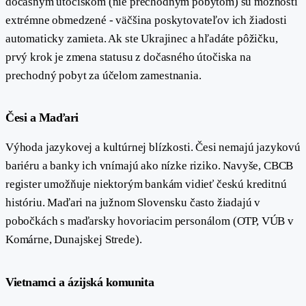
dočasným útočiskom (nie prechodným pobytom) sú možnosti
extrémne obmedzené - väčšina poskytovateľov ich žiadosti
automaticky zamieta. Ak ste Ukrajinec a hľadáte pôžičku,
prvý krok je zmena statusu z dočasného útočiska na
prechodný pobyt za účelom zamestnania.
#
Česi a Maďari
Výhoda jazykovej a kultúrnej blízkosti. Česi nemajú jazykovú
bariéru a banky ich vnímajú ako nízke riziko. Navyše, CBCB
register umožňuje niektorým bankám vidieť českú kreditnú
históriu. Maďari na južnom Slovensku často žiadajú v
pobočkách s maďarsky hovoriacim personálom (OTP, VÚB v
Komárne, Dunajskej Strede).
#
Vietnamci a ázijská komunita