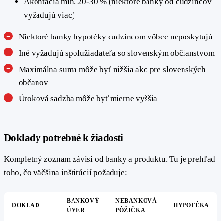
Akontácia min. 20-30 % (niektoré banky od cudzincov
vyžadujú viac)
Niektoré banky hypotéky cudzincom vôbec neposkytujú
Iné vyžadujú spolužiadateľa so slovenským občianstvom
Maximálna suma môže byť nižšia ako pre slovenských
občanov
Úroková sadzba môže byť mierne vyššia
#
Doklady potrebné k žiadosti
Kompletný zoznam závisí od banky a produktu. Tu je prehľad
toho, čo väčšina inštitúcií požaduje:
BANKOVÝ
NEBANKOVÁ
DOKLAD
HYPOTÉKA
ÚVER
PÔŽIČKA