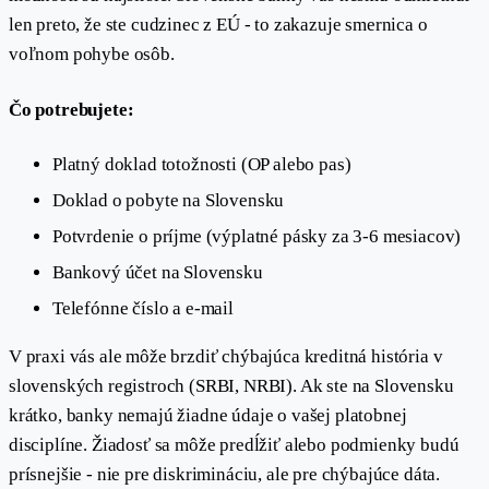
len preto, že ste cudzinec z EÚ - to zakazuje smernica o
voľnom pohybe osôb.
Čo potrebujete:
Platný doklad totožnosti (OP alebo pas)
Doklad o pobyte na Slovensku
Potvrdenie o príjme (výplatné pásky za 3-6 mesiacov)
Bankový účet na Slovensku
Telefónne číslo a e-mail
V praxi vás ale môže brzdiť chýbajúca kreditná história v
slovenských registroch (SRBI, NRBI). Ak ste na Slovensku
krátko, banky nemajú žiadne údaje o vašej platobnej
disciplíne. Žiadosť sa môže predĺžiť alebo podmienky budú
prísnejšie - nie pre diskrimináciu, ale pre chýbajúce dáta.