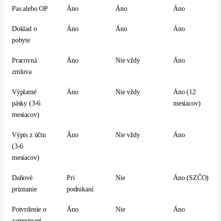
Pas alebo OP
Áno
Áno
Áno
Doklad o
Áno
Áno
Áno
pobyte
Pracovná
Áno
Nie vždy
Áno
zmluva
Výplatné
Áno
Nie vždy
Áno (12
pásky (3-6
mesiacov)
mesiacov)
Výpis z účtu
Áno
Nie vždy
Áno
(3-6
mesiacov)
Daňové
Pri
Nie
Áno (SZČO)
priznanie
podnikaní
Potvrdenie o
Áno
Nie
Áno
zamestnaní