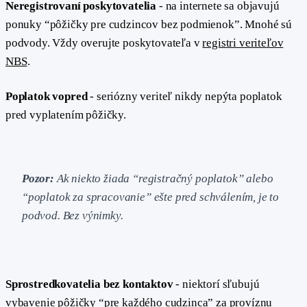
Neregistrovaní poskytovatelia
- na internete sa objavujú
ponuky “pôžičky pre cudzincov bez podmienok”. Mnohé sú
podvody. Vždy overujte poskytovateľa v
registri veriteľov
NBS
.
Poplatok vopred
- seriózny veriteľ nikdy nepýta poplatok
pred vyplatením pôžičky.
Pozor:
Ak niekto žiada “registračný poplatok” alebo
“poplatok za spracovanie” ešte pred schválením, je to
podvod. Bez výnimky.
Sprostredkovatelia bez kontaktov
- niektorí sľubujú
vybavenie pôžičky “pre každého cudzinca” za províznu