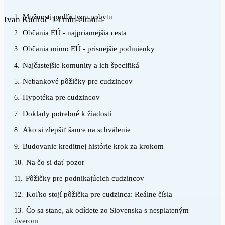
Možnosti podľa typu pobytu
1.
Ivan Kudroč
·
14 min čítania
Občania EÚ - najpriamejšia cesta
2.
Občania mimo EÚ - prísnejšie podmienky
3.
Najčastejšie komunity a ich špecifiká
4.
Nebankové pôžičky pre cudzincov
5.
Hypotéka pre cudzincov
6.
Doklady potrebné k žiadosti
7.
Ako si zlepšiť šance na schválenie
8.
Budovanie kreditnej histórie krok za krokom
9.
Na čo si dať pozor
10.
Pôžičky pre podnikajúcich cudzincov
11.
Koľko stojí pôžička pre cudzinca: Reálne čísla
12.
Čo sa stane, ak odídete zo Slovenska s nesplateným
13.
úverom