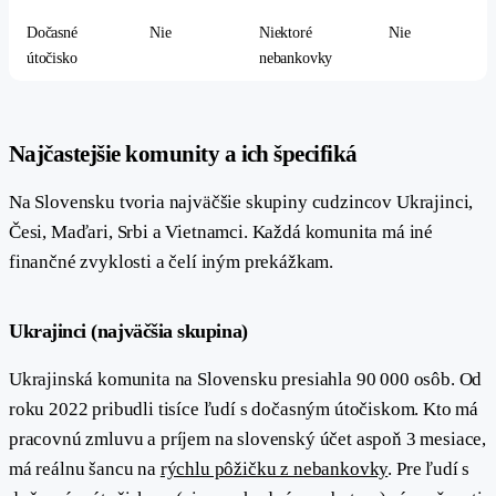
Dočasné
Nie
Niektoré
Nie
útočisko
nebankovky
#
Najčastejšie komunity a ich špecifiká
Na Slovensku tvoria najväčšie skupiny cudzincov Ukrajinci,
Česi, Maďari, Srbi a Vietnamci. Každá komunita má iné
finančné zvyklosti a čelí iným prekážkam.
#
Ukrajinci (najväčšia skupina)
Ukrajinská komunita na Slovensku presiahla 90 000 osôb. Od
roku 2022 pribudli tisíce ľudí s dočasným útočiskom. Kto má
pracovnú zmluvu a príjem na slovenský účet aspoň 3 mesiace,
má reálnu šancu na
rýchlu pôžičku z nebankovky
. Pre ľudí s