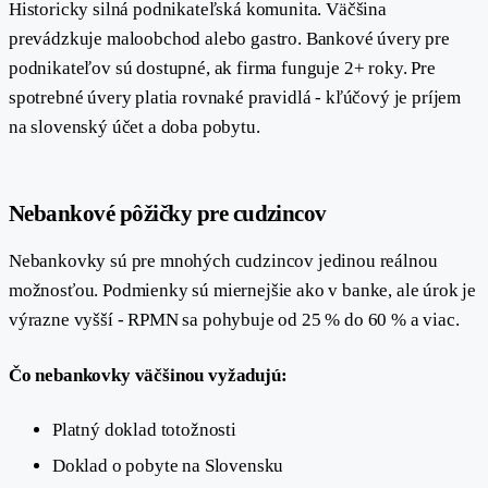
Historicky silná podnikateľská komunita. Väčšina
prevádzkuje maloobchod alebo gastro. Bankové úvery pre
podnikateľov sú dostupné, ak firma funguje 2+ roky. Pre
spotrebné úvery platia rovnaké pravidlá - kľúčový je príjem
na slovenský účet a doba pobytu.
#
Nebankové pôžičky pre cudzincov
Nebankovky sú pre mnohých cudzincov jedinou reálnou
možnosťou. Podmienky sú miernejšie ako v banke, ale úrok je
výrazne vyšší - RPMN sa pohybuje od 25 % do 60 % a viac.
Čo nebankovky väčšinou vyžadujú:
Platný doklad totožnosti
Doklad o pobyte na Slovensku