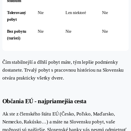
štúdium
Tolerovaný
Nie
Len niektoré
Nie
pobyt
Bez pobytu
Nie
Nie
Nie
(turisti)
Čím stabilnejší a dlhší pobyt máte, tým lepšie podmienky
dostanete. Trvalý pobyt s pracovnou históriou na Slovensku
otvára prakticky všetky dvere.
#
Občania EÚ - najpriamejšia cesta
Ak ste z členského štátu EÚ (Česko, Poľsko, Maďarsko,
Nemecko, Rakúsko…) a máte na Slovensku pobyt, vaše
možnosti sú najširšie. Slovenské banky vás nesmú odmietnuť