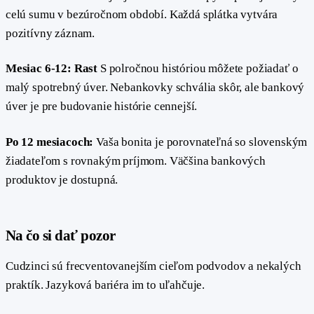
celú sumu v bezúročnom období. Každá splátka vytvára
pozitívny záznam.
Mesiac 6-12: Rast
S polročnou históriou môžete požiadať o
malý spotrebný úver. Nebankovky schvália skôr, ale bankový
úver je pre budovanie histórie cennejší.
Po 12 mesiacoch:
Vaša bonita je porovnateľná so slovenským
žiadateľom s rovnakým príjmom. Väčšina bankových
produktov je dostupná.
#
Na čo si dať pozor
Cudzinci sú frecventovanejším cieľom podvodov a nekalých
praktík. Jazyková bariéra im to uľahčuje.