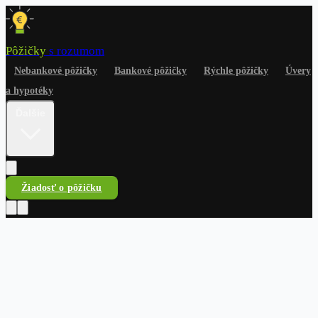
Pôžičky
s rozumom
Nebankové pôžičky
Bankové pôžičky
Rýchle pôžičky
Úvery
a hypotéky
Ďalšie
Žiadosť o pôžičku
Pôžičky
s rozumom
Nebankové pôžičky
Bankové pôžičky
Rýchle pôžičky
Úvery
a hypotéky
Na čokoľvek
Dlhy a riešenia
Finančné
rady
Žiadosť o pôžičku