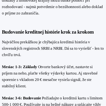
doklady z domovskej krajiny môžu banke pomôcť pri
rozhodovaní - najmä potvrdenie o bezúhonnosti alebo doklad
o príjme zo zahraničia.
#
Budovanie kreditnej histórie krok za krokom
Najväčšou prekážkou je chýbajúca kreditná história v
slovenských registroch SRBI a NRBI. Dá sa to vyriešiť - len to
chvíľu trvá.
Mesiac 1-3: Základy
Otvorte bankový účet, nastavte si
príjem na neho, plaťte všetky výdavky kartou. Aj stavebné
sporenie s vkladom 20 € mesačne vysiela signál, že ste
stabilný klient.
Mesiac 3-6: Budovanie
Požiadajte o kreditnú kartu s limitom
500-1 000 €. Používajte ju na bežné nákupy a splácajte vždy