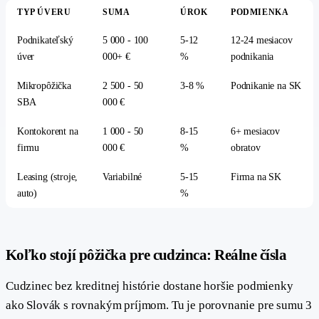
TYP ÚVERU
SUMA
ÚROK
PODMIENKA
Podnikateľský
5 000 - 100
5-12
12-24 mesiacov
úver
000+ €
%
podnikania
Mikropôžička
2 500 - 50
3-8 %
Podnikanie na SK
SBA
000 €
Kontokorent na
1 000 - 50
8-15
6+ mesiacov
firmu
000 €
%
obratov
Leasing (stroje,
Variabilné
5-15
Firma na SK
auto)
%
#
Koľko stojí pôžička pre cudzinca: Reálne čísla
Cudzinec bez kreditnej histórie dostane horšie podmienky
ako Slovák s rovnakým príjmom. Tu je porovnanie pre sumu 3