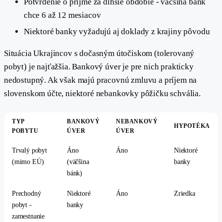
Potvrdenie o príjme za dlhšie obdobie - väčšina bánk
chce 6 až 12 mesiacov
Niektoré banky vyžadujú aj doklady z krajiny pôvodu
Situácia Ukrajincov s dočasným útočiskom (tolerovaný
pobyt) je najťažšia. Bankový úver je pre nich prakticky
nedostupný. Ak však majú pracovnú zmluvu a príjem na
slovenskom účte, niektoré nebankovky pôžičku schvália.
TYP
BANKOVÝ
NEBANKOVÝ
HYPOTÉKA
POBYTU
ÚVER
ÚVER
Trvalý pobyt
Áno
Áno
Niektoré
(mimo EÚ)
(väčšina
banky
bánk)
Prechodný
Niektoré
Áno
Zriedka
pobyt -
banky
zamestnanie