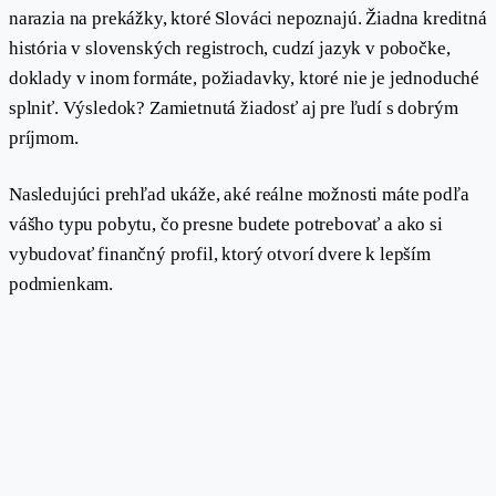
narazia na prekážky, ktoré Slováci nepoznajú. Žiadna kreditná
história v slovenských registroch, cudzí jazyk v pobočke,
doklady v inom formáte, požiadavky, ktoré nie je jednoduché
splniť. Výsledok? Zamietnutá žiadosť aj pre ľudí s dobrým
príjmom.
Nasledujúci prehľad ukáže, aké reálne možnosti máte podľa
vášho typu pobytu, čo presne budete potrebovať a ako si
vybudovať finančný profil, ktorý otvorí dvere k lepším
podmienkam.