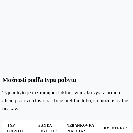
#
Možnosti podľa typu pobytu
Typ pobytu je rozhodujúci faktor - viac ako výška príjmu
alebo pracovná história. Tu je prehľad toho, čo môžete reálne
očakávať:
TYP
BANKA
NEBANKOVKA
HYPOTÉKA?
POBYTU
POŽIČIA?
POŽIČIA?