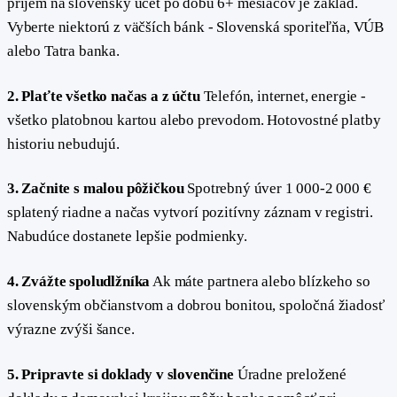
príjem na slovenský účet po dobu 6+ mesiacov je základ.
Vyberte niektorú z väčších bánk - Slovenská sporiteľňa, VÚB
alebo Tatra banka.
2. Plaťte všetko načas a z účtu
Telefón, internet, energie -
všetko platobnou kartou alebo prevodom. Hotovostné platby
historiu nebudujú.
3. Začnite s malou pôžičkou
Spotrebný úver 1 000-2 000 €
splatený riadne a načas vytvorí pozitívny záznam v registri.
Nabudúce dostanete lepšie podmienky.
4. Zvážte spoludlžníka
Ak máte partnera alebo blízkeho so
slovenským občianstvom a dobrou bonitou, spoločná žiadosť
výrazne zvýši šance.
5. Pripravte si doklady v slovenčine
Úradne preložené