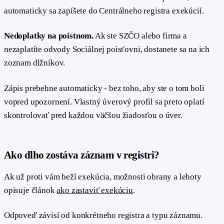
automaticky sa zapíšete do Centrálneho registra exekúcií.
Nedoplatky na poistnom.
Ak ste SZČO alebo firma a
nezaplatíte odvody Sociálnej poisťovni, dostanete sa na ich
zoznam dlžníkov.
Zápis prebehne automaticky - bez toho, aby ste o tom boli
vopred upozornení. Vlastný úverový profil sa preto oplatí
skontrolovať pred každou väčšou žiadosťou o úver.
#
Ako dlho zostáva záznam v registri?
Ak už proti vám beží exekúcia, možnosti obrany a lehoty
opisuje článok
ako zastaviť exekúciu
.
Odpoveď závisí od konkrétneho registra a typu záznamu.