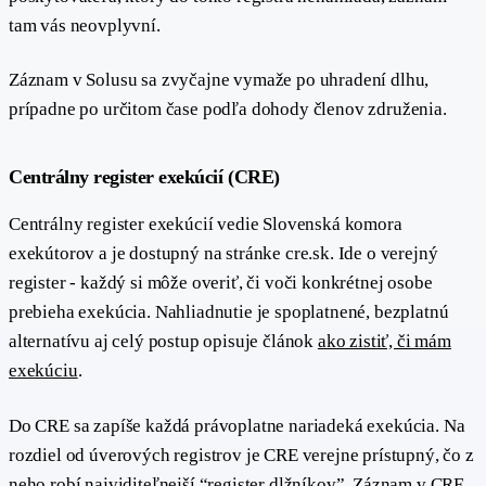
tam vás neovplyvní.
Záznam v Solusu sa zvyčajne vymaže po uhradení dlhu,
prípadne po určitom čase podľa dohody členov združenia.
#
Centrálny register exekúcií (CRE)
Centrálny register exekúcií vedie Slovenská komora
exekútorov a je dostupný na stránke cre.sk. Ide o verejný
register - každý si môže overiť, či voči konkrétnej osobe
prebieha exekúcia. Nahliadnutie je spoplatnené, bezplatnú
alternatívu aj celý postup opisuje článok
ako zistiť, či mám
exekúciu
.
Do CRE sa zapíše každá právoplatne nariadeká exekúcia. Na
rozdiel od úverových registrov je CRE verejne prístupný, čo z
neho robí najviditeľnejší “register dlžníkov”. Záznam v CRE