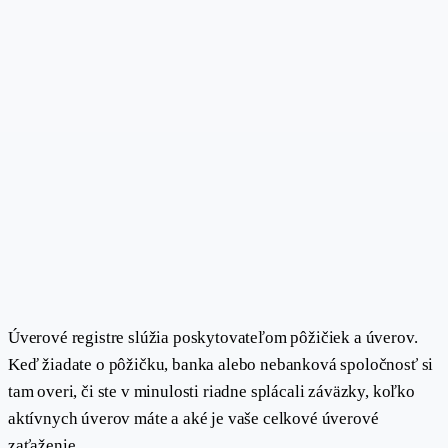
Úverové registre slúžia poskytovateľom pôžičiek a úverov.
Keď žiadate o pôžičku, banka alebo nebanková spoločnosť si
tam overi, či ste v minulosti riadne splácali záväzky, koľko
aktívnych úverov máte a aké je vaše celkové úverové
zaťaženie.