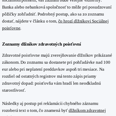
sociálnom poistení, váš záznam bude verejne viditeľný.
Banka alebo nebanková spoločnosť to môže pri posudzovaní
pôžičky zohľadniť. Podrobný postup, ako sa zo zoznamu
dostať, nájdete v článku o tom,
čo hrozí dlžníkovi Sociálnej
poisťovne
.
#
Zoznamy dlžníkov zdravotných poisťovní
Zdravotné poisťovne majú zverejňovanie dlžníkov prikázané
zákonom. Do zoznamu sa dostanete pri pohľadávke nad 100
eur alebo pri neplatení preddavkov aspoň tri mesiace. Na
rozdiel od ostatných registrov má tento zápis priamy
zdravotný dopad: poisťovňa vám hradí len neodkladnú
starostlivosť.
Následky aj postup pri reklamácii chybného záznamu
rozoberá text o tom, čo znamená byť
dlžníkom zdravotnej