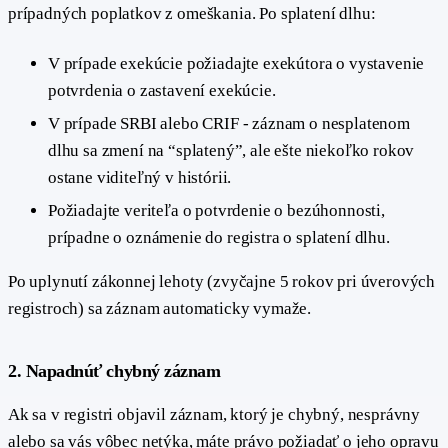
prípadných poplatkov z omeškania. Po splatení dlhu:
V prípade exekúcie požiadajte exekútora o vystavenie
potvrdenia o zastavení exekúcie.
V prípade SRBI alebo CRIF - záznam o nesplatenom
dlhu sa zmení na “splatený”, ale ešte niekoľko rokov
ostane viditeľný v histórii.
Požiadajte veriteľa o potvrdenie o bezúhonnosti,
prípadne o oznámenie do registra o splatení dlhu.
Po uplynutí zákonnej lehoty (zvyčajne 5 rokov pri úverových
registroch) sa záznam automaticky vymaže.
#
2. Napadnúť chybný záznam
Ak sa v registri objavil záznam, ktorý je chybný, nesprávny
alebo sa vás vôbec netýka, máte právo požiadať o jeho opravu