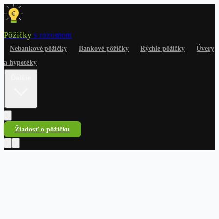
Pôžičky
s rozumom
Nebankové pôžičky
Bankové pôžičky
Rýchle pôžičky
Úvery
a hypotéky
Ďalšie
Žiadosť o pôžičku
Pôžičky
s rozumom
Nebankové pôžičky
Bankové pôžičky
Rýchle pôžičky
Úvery
a hypotéky
Na čokoľvek
Dlhy a riešenia
Finančné
rady
Žiadosť o pôžičku