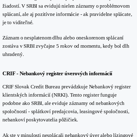
žiadostí. V SRBI sa evidujú nielen záznamy o problémovom
splácaní, ale aj pozitívne informácie - ak pravidelne splácate,
je to viditeľné.
Záznam o nesplatenom dlhu alebo oneskorenom splácaní
zostáva v SRBI zvyčajne 5 rokov od momentu, kedy bol dlh
uhradený.
#
CRIF - Nebankový register úverových informácií
CRIF Slovak Credit Bureau prevádzkuje Nebankový register
klientských informácií (NRKI). Tento register funguje
podobne ako SRBI, ale eviduje záznamy od nebankových
spoločností - splátkoví predajcovia, leasingové spoločnosti,
nebankoví poskytovatelia pôžičiek.
Ak ste v minulosti nesplácali nebankový úver alebo lízingové