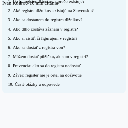
Čo je register dlžníkov a prečo existuje?
1.
Ivan Kudroč
·
10 min čítania
Aké registre dlžníkov existujú na Slovensku?
2.
Ako sa dostanem do registra dlžníkov?
3.
Ako dlho zostáva záznam v registri?
4.
Ako si zistiť, či figurujem v registri?
5.
Ako sa dostať z registra von?
6.
Môžem dostať pôžičku, ak som v registri?
7.
Prevencia: ako sa do registra nedostať
8.
Záver: register nie je ortel na doživotie
9.
Časté otázky a odpovede
10.