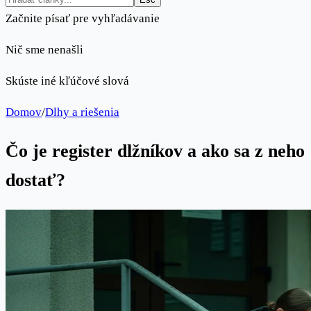
Začnite písať pre vyhľadávanie
Nič sme nenašli
Skúste iné kľúčové slová
Domov
/
Dlhy a riešenia
Čo je register dlžníkov a ako sa z neho
dostať?