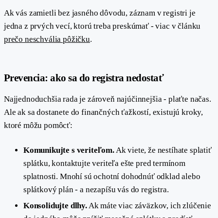
Ak vás zamietli bez jasného dôvodu, záznam v registri je
jedna z prvých vecí, ktorú treba preskúmať - viac v článku
prečo neschvália pôžičku
.
#
Prevencia: ako sa do registra nedostať
Najjednoduchšia rada je zároveň najúčinnejšia - plaťte načas.
Ale ak sa dostanete do finančných ťažkostí, existujú kroky,
ktoré môžu pomôcť:
Komunikujte s veriteľom.
Ak viete, že nestíhate splatiť
splátku, kontaktujte veriteľa ešte pred termínom
splatnosti. Mnohí sú ochotní dohodnúť odklad alebo
splátkový plán - a nezapíšu vás do registra.
Konsolidujte dlhy.
Ak máte viac záväzkov, ich zlúčenie