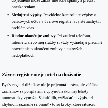
do jedného môže znížiť mesačné splátky a predísť
oneskoreniam.
Sledujte si výpisy.
Pravidelne kontrolujte výpisy z
bankových účtov a úverové registre, aby ste zachytili
problém včas.
Riadne ukončujte zmluvy.
Pri zrušení telefónu,
internetu alebo inej služby si vždy vyžiadajte písomné
potvrdenie o ukončení zmluvy a nulových
nedoplatkoch.
#
Záver: register nie je ortel na doživotie
Byť v registri dlžníkov nie je príjemná správa, ale väčšina
záznamov sa po splatení a uplynutí zákonnej lehoty
automaticky vymaže. Splatiť dlh, vyžiadať si výpis, pri
chybnom zázname sa brániť - to sú kroky, ktoré situáciu