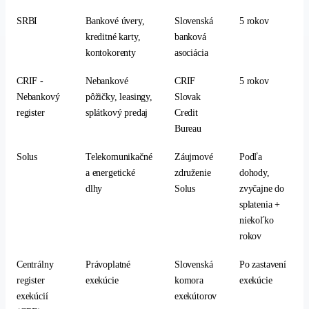
SRBI
Bankové úvery,
Slovenská
5 rokov
kreditné karty,
banková
kontokorenty
asociácia
CRIF -
Nebankové
CRIF
5 rokov
Nebankový
pôžičky, leasingy,
Slovak
register
splátkový predaj
Credit
Bureau
Solus
Telekomunikačné
Záujmové
Podľa
a energetické
združenie
dohody,
dlhy
Solus
zvyčajne do
splatenia +
niekoľko
rokov
Centrálny
Právoplatné
Slovenská
Po zastavení
register
exekúcie
komora
exekúcie
exekúcií
exekútorov