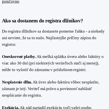
poisťovne
.
#
Ako sa dostanem do registra dlžníkov?
Do registra dlžníkov sa dostanete pomerne ľahko - a niekedy
ani neviete, že sa to stalo. Najčastejšie príčiny zápisu do
registra:
Oneskorené platby.
Ak mešká splátka úveru alebo faktúry o
viac ako 30 dní (pri niektorých veriteľoch stačí aj menej),
môže to vyústiť do záznamu v príslušnom registri.
Nesplatenie dlhu.
Ak úver alebo faktúru vôbec nesplatíte,
záznam je istý. Veriteľ má právo a povinnosť nahlásiť
nesplácanie do registra.
Exekúcia.
Ak súd nariadil exekúciu voči vašej osobe,