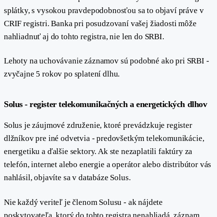
splátky, s vysokou pravdepodobnosťou sa to objaví práve v
CRIF registri. Banka pri posudzovaní vašej žiadosti môže
nahliadnuť aj do tohto registra, nie len do SRBI.
Lehoty na uchovávanie záznamov sú podobné ako pri SRBI -
zvyčajne 5 rokov po splatení dlhu.
#
Solus - register telekomunikačných a energetických dlhov
Solus je záujmové združenie, ktoré prevádzkuje register
dlžníkov pre iné odvetvia - predovšetkým telekomunikácie,
energetiku a ďalšie sektory. Ak ste nezaplatili faktúry za
telefón, internet alebo energie a operátor alebo distribútor vás
nahlásil, objavíte sa v databáze Solus.
Nie každý veriteľ je členom Solusu - ak nájdete
poskytovateľa, ktorý do tohto registra nenahliadá, záznam