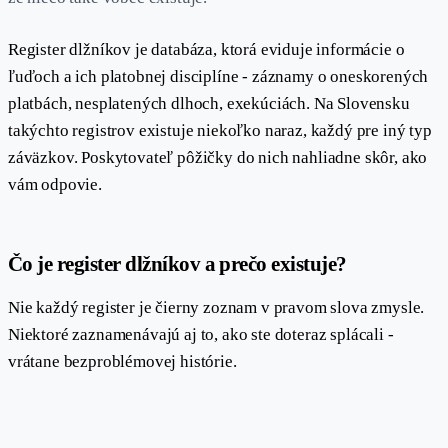
Register dlžníkov je databáza, ktorá eviduje informácie o
ľuďoch a ich platobnej disciplíne - záznamy o oneskorených
platbách, nesplatených dlhoch, exekúciách. Na Slovensku
takýchto registrov existuje niekoľko naraz, každý pre iný typ
záväzkov. Poskytovateľ pôžičky do nich nahliadne skôr, ako
vám odpovie.
#
Čo je register dlžníkov a prečo existuje?
Nie každý register je čierny zoznam v pravom slova zmysle.
Niektoré zaznamenávajú aj to, ako ste doteraz splácali -
vrátane bezproblémovej histórie.