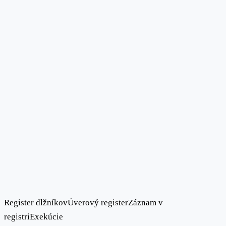
Register dlžníkov
Úverový register
Záznam v
registri
Exekúcie