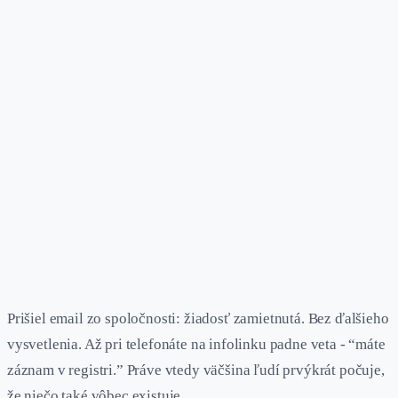
Prišiel email zo spoločnosti: žiadosť zamietnutá. Bez ďalšieho
vysvetlenia. Až pri telefonáte na infolinku padne veta - “máte
záznam v registri.” Práve vtedy väčšina ľudí prvýkrát počuje,
že niečo také vôbec existuje.