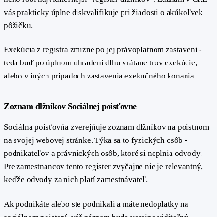
vás prakticky úplne diskvalifikuje pri žiadosti o akúkoľvek
pôžičku.
Exekúcia z registra zmizne po jej právoplatnom zastavení -
teda buď po úplnom uhradení dlhu vrátane trov exekúcie,
alebo v iných prípadoch zastavenia exekučného konania.
#
Zoznam dlžníkov Sociálnej poisťovne
Sociálna poisťovňa zverejňuje zoznam dlžníkov na poistnom
na svojej webovej stránke. Týka sa to fyzických osôb -
podnikateľov a právnických osôb, ktoré si neplnia odvody.
Pre zamestnancov tento register zvyčajne nie je relevantný,
keďže odvody za nich platí zamestnávateľ.
Ak podnikáte alebo ste podnikali a máte nedoplatky na