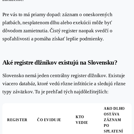
Pre vás to má priamy dopad: záznam o oneskorených
platbách, nesplatenom dlhu alebo exekúcii môže byť
dôvodom zamietnutia. Čistý register naopak svedčí o
spoľahlivosti a pomáha získať lepšie podmienky.
#
Aké registre dlžníkov existujú na Slovensku?
Slovensko nemá jeden centrálny register dlžníkov. Existuje
viacero databáz, ktoré vedú rôzne inštitúcie a sledujú rôzne
typy záväzkov. Tu je prehľad tých najdôležitejších:
AKO DLHO
OSTÁVA
KTO
REGISTER
ČO EVIDUJE
ZÁZNAM
VEDIE
PO
SPLATENÍ