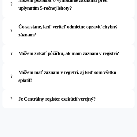
Môžem požiadať o vymazanie záznamu pred
uplynutím 5-ročnej lehoty?
Čo sa stane, keď veriteľ odmietne opraviť chybný
záznam?
Môžem získať pôžičku, ak mám záznam v registri?
Môžem mať záznam v registri, aj keď som všetko
splatil?
Je Centrálny register exekúcií verejný?