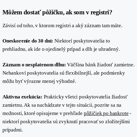
#
Môžem dostať pôžičku, ak som v registri?
Závisí od toho, v ktorom registri a aký záznam tam máte.
Oneskorenie do 30 dní:
Niektorí poskytovatelia to
prehliadnu, ak ide o ojedinelý prípad a dlh je uhradený.
Záznam o nesplatenom dlhu:
Väčšina bánk žiadosť zamietne.
Nebankoví poskytovatelia sú flexibilnejší, ale podmienky
môžu byť výrazne menej výhodné.
Aktívna exekúcia:
Prakticky všetci poskytovatelia žiadosť
zamietnu. Ak sa nachádzate v tejto situácii, pozrite sa na
možnosti, ktoré opisujeme v prehľade
pôžičiek po bankrote
-
niektorí poskytovatelia sú zvyknutí pracovať so zložitejšími
prípadmi.