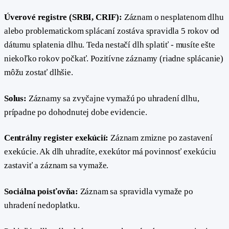
Úverové registre (SRBI, CRIF):
Záznam o nesplatenom dlhu
alebo problematickom splácaní zostáva spravidla 5 rokov od
dátumu splatenia dlhu. Teda nestačí dlh splatiť - musíte ešte
niekoľko rokov počkať. Pozitívne záznamy (riadne splácanie)
môžu zostať dlhšie.
Solus:
Záznamy sa zvyčajne vymažú po uhradení dlhu,
prípadne po dohodnutej dobe evidencie.
Centrálny register exekúcií:
Záznam zmizne po zastavení
exekúcie. Ak dlh uhradíte, exekútor má povinnosť exekúciu
zastaviť a záznam sa vymaže.
Sociálna poisťovňa:
Záznam sa spravidla vymaže po
uhradení nedoplatku.