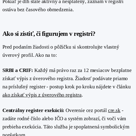
Pokiaľ je dlh stále aktívny a nesplatený, záznam v registri
ostáva bez časového obmedzenia.
#
Ako si zistiť, či figurujem v registri?
Pred podaním žiadosti o pôžičku si skontrolujte vlastný
úverový profil. Ako na to:
SRBI a CRIF:
Každý má právo raz za 12 mesiacov bezplatne
získať výpis z úverového registra. Žiadosť podávate priamo
na príslušný register - postup krok po kroku nájdete v článku
ako získať výpis z úverového registra
.
Centrálny register exekúcií:
Overenie cez portál
cre.sk
-
zadáte rodné číslo alebo IČO a systém zobrazí, či voči vám
prebieha exekúcia. Táto služba je spoplatnená symbolickým
poplatkom.