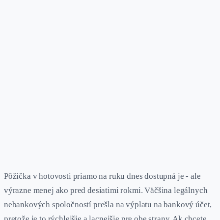
Pôžička v hotovosti priamo na ruku dnes dostupná je - ale
výrazne menej ako pred desiatimi rokmi. Väčšina legálnych
nebankových spoločností prešla na výplatu na bankový účet,
pretože je to rýchlejšie a lacnejšie pre obe strany. Ak chcete