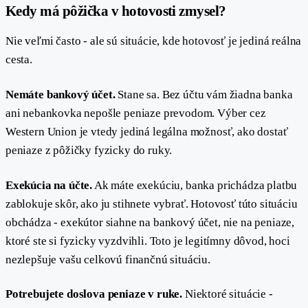
#
Kedy má pôžička v hotovosti zmysel?
Nie veľmi často - ale sú situácie, kde hotovosť je jediná reálna
cesta.
Nemáte bankový účet.
Stane sa. Bez účtu vám žiadna banka
ani nebankovka nepošle peniaze prevodom. Výber cez
Western Union je vtedy jediná legálna možnosť, ako dostať
peniaze z pôžičky fyzicky do ruky.
Exekúcia na účte.
Ak máte exekúciu, banka prichádza platbu
zablokuje skôr, ako ju stihnete vybrať. Hotovosť túto situáciu
obchádza - exekútor siahne na bankový účet, nie na peniaze,
ktoré ste si fyzicky vyzdvihli. Toto je legitímny dôvod, hoci
nezlepšuje vašu celkovú finančnú situáciu.
Potrebujete doslova peniaze v ruke.
Niektoré situácie -