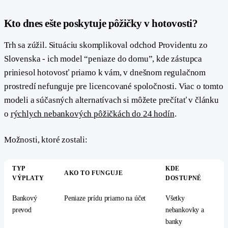
#
Kto dnes ešte poskytuje pôžičky v hotovosti?
Trh sa zúžil. Situáciu skomplikoval odchod Providentu zo
Slovenska - ich model “peniaze do domu”, kde zástupca
priniesol hotovosť priamo k vám, v dnešnom regulačnom
prostredí nefunguje pre licencované spoločnosti. Viac o tomto
modeli a súčasných alternatívach si môžete prečítať v článku
o
rýchlych nebankových pôžičkách do 24 hodín
.
Možnosti, ktoré zostali:
TYP
KDE
AKO TO FUNGUJE
VÝPLATY
DOSTUPNÉ
Bankový
Peniaze prídu priamo na účet
Všetky
prevod
nebankovky a
banky