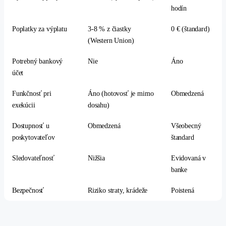
hodín
Poplatky za výplatu
3-8 % z čiastky
0 € (štandard)
(Western Union)
Potrebný bankový
Nie
Áno
účet
Funkčnosť pri
Áno (hotovosť je mimo
Obmedzená
exekúcii
dosahu)
Dostupnosť u
Obmedzená
Všeobecný
poskytovateľov
štandard
Sledovateľnosť
Nižšia
Evidovaná v
banke
Bezpečnosť
Riziko straty, krádeže
Poistená