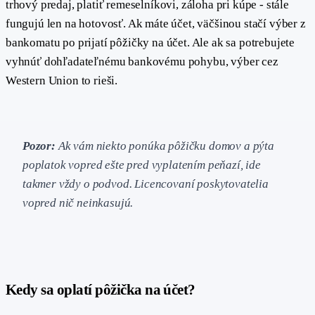
trhový predaj, platiť remeselníkovi, záloha pri kúpe - stále
fungujú len na hotovosť. Ak máte účet, väčšinou stačí výber z
bankomatu po prijatí pôžičky na účet. Ale ak sa potrebujete
vyhnúť dohľadateľnému bankovému pohybu, výber cez
Western Union to rieši.
Pozor:
Ak vám niekto ponúka pôžičku domov a pýta
poplatok vopred ešte pred vyplatením peňazí, ide
takmer vždy o podvod. Licencovaní poskytovatelia
vopred nič neinkasujú.
#
Kedy sa oplatí pôžička na účet?