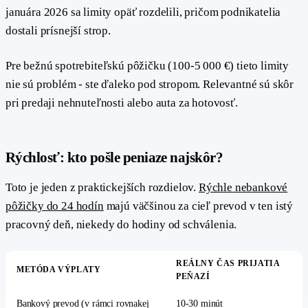
januára 2026 sa limity opäť rozdelili, pričom podnikatelia
dostali prísnejší strop.
Pre bežnú spotrebiteľskú pôžičku (100-5 000 €) tieto limity
nie sú problém - ste ďaleko pod stropom. Relevantné sú skôr
pri predaji nehnuteľnosti alebo auta za hotovosť.
#
Rýchlosť: kto pošle peniaze najskôr?
Toto je jeden z praktickejších rozdielov.
Rýchle nebankové
pôžičky do 24 hodín
majú väčšinou za cieľ prevod v ten istý
pracovný deň, niekedy do hodiny od schválenia.
REÁLNY ČAS PRIJATIA
METÓDA VÝPLATY
PEŇAZÍ
Bankový prevod (v rámci rovnakej
10-30 minút