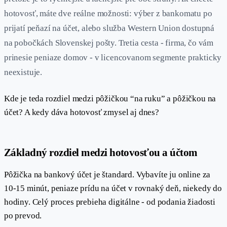
hotovosť, máte dve reálne možnosti: výber z bankomatu po
prijatí peňazí na účet, alebo služba Western Union dostupná
na pobočkách Slovenskej pošty. Tretia cesta - firma, čo vám
prinesie peniaze domov - v licencovanom segmente prakticky
neexistuje.
Kde je teda rozdiel medzi pôžičkou “na ruku” a pôžičkou na
účet? A kedy dáva hotovosť zmysel aj dnes?
#
Základný rozdiel medzi hotovosťou a účtom
Pôžička na bankový účet je štandard. Vybavíte ju online za
10-15 minút, peniaze prídu na účet v rovnaký deň, niekedy do
hodiny. Celý proces prebieha digitálne - od podania žiadosti
po prevod.