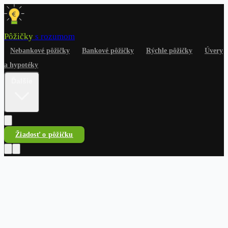
Pôžičky
s rozumom
Nebankové pôžičky
Bankové pôžičky
Rýchle pôžičky
Úvery
a hypotéky
Ďalšie
Žiadosť o pôžičku
Pôžičky
s rozumom
Nebankové pôžičky
Bankové pôžičky
Rýchle pôžičky
Úvery
a hypotéky
Na čokoľvek
Dlhy a riešenia
Finančné
rady
Žiadosť o pôžičku