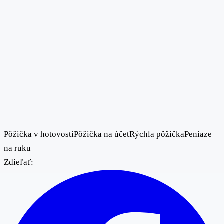
Pôžička v hotovosti
Pôžička na účet
Rýchla pôžička
Peniaze
na ruku
Zdieľať: