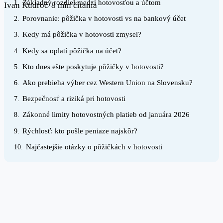
Základný rozdiel medzi hotovosťou a účtom
1.
Ivan Kudroč
·
8 min čítania
Porovnanie: pôžička v hotovosti vs na bankový účet
2.
Kedy má pôžička v hotovosti zmysel?
3.
Kedy sa oplatí pôžička na účet?
4.
Kto dnes ešte poskytuje pôžičky v hotovosti?
5.
Ako prebieha výber cez Western Union na Slovensku?
6.
Bezpečnosť a riziká pri hotovosti
7.
Zákonné limity hotovostných platieb od januára 2026
8.
Rýchlosť: kto pošle peniaze najskôr?
9.
Najčastejšie otázky o pôžičkách v hotovosti
10.