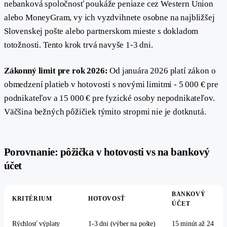
nebanková spoločnosť poukáže peniaze cez Western Union
alebo MoneyGram, vy ich vyzdvihnete osobne na najbližšej
Slovenskej pošte alebo partnerskom mieste s dokladom
totožnosti. Tento krok trvá navyše 1-3 dni.
Zákonný limit pre rok 2026:
Od januára 2026 platí zákon o
obmedzení platieb v hotovosti s novými limitmi - 5 000 € pre
podnikateľov a 15 000 € pre fyzické osoby nepodnikateľov.
Väčšina bežných pôžičiek týmito stropmi nie je dotknutá.
Porovnanie: pôžička v hotovosti vs na bankový
#
účet
BANKOVÝ
KRITÉRIUM
HOTOVOSŤ
ÚČET
Rýchlosť výplaty
1-3 dni (výber na pošte)
15 minút až 24