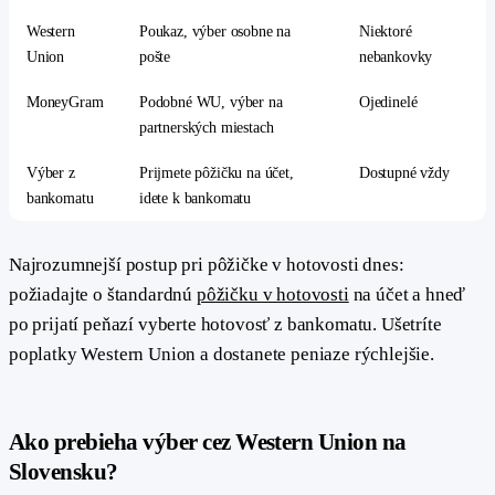
Western
Poukaz, výber osobne na
Niektoré
Union
pošte
nebankovky
MoneyGram
Podobné WU, výber na
Ojedinelé
partnerských miestach
Výber z
Prijmete pôžičku na účet,
Dostupné vždy
bankomatu
idete k bankomatu
Najrozumnejší postup pri pôžičke v hotovosti dnes:
požiadajte o štandardnú
pôžičku v hotovosti
na účet a hneď
po prijatí peňazí vyberte hotovosť z bankomatu. Ušetríte
poplatky Western Union a dostanete peniaze rýchlejšie.
Ako prebieha výber cez Western Union na
#
Slovensku?