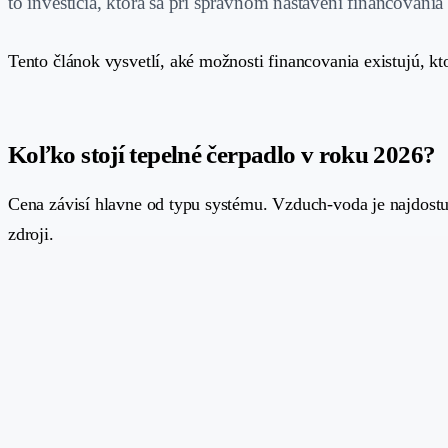
to investícia, ktorá sa pri správnom nastavení financovania
Tento článok vysvetlí, aké možnosti financovania existujú, k
#
Koľko stojí tepelné čerpadlo v roku 2026?
Cena závisí hlavne od typu systému. Vzduch-voda je najdostu
zdroji.