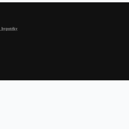
a hypotéky
 hypotéky
Na čokoľvek
Dlhy a riešenia
Finančné rady
Žiadosť o p