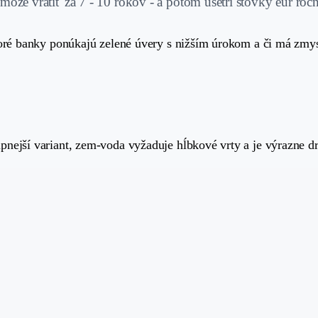
 môže vrátiť za 7 - 10 rokov - a potom ušetrí stovky eur ročn
toré banky ponúkajú zelené úvery s nižším úrokom a či má zmys
pnejší variant, zem-voda vyžaduje hĺbkové vrty a je výrazne d