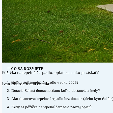
ČO SA DOZVIETE
Pôžička na tepelné čerpadlo: oplatí sa a ako ju získať?
Koľko stojí tepelné čerpadlo v roku 2026?
1.
Ivan Kudroč
·
8 min čítania
Dotácia Zelená domácnostiam: koľko dostanete a kedy?
2.
Ako financovať tepelné čerpadlo bez dotácie (alebo kým čakáte
3.
Kedy sa pôžička na tepelné čerpadlo naozaj oplatí?
4.