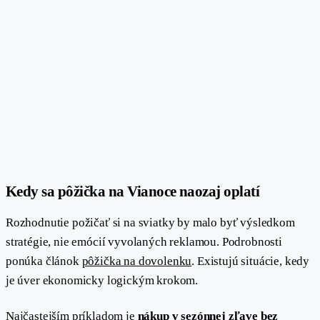
#
Kedy sa pôžička na Vianoce naozaj oplatí
Rozhodnutie požičať si na sviatky by malo byť výsledkom
stratégie, nie emócií vyvolaných reklamou. Podrobnosti
ponúka článok
pôžička na dovolenku
. Existujú situácie, kedy
je úver ekonomicky logickým krokom.
Najčastejším príkladom je
nákup v sezónnej zľave bez