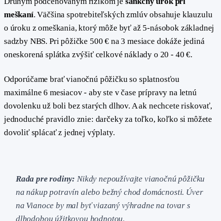
Druhým podceňovaným rizikom je
sankčný úrok pri
meškaní
. Väčšina spotrebiteľských zmlúv obsahuje klauzulu
o úroku z omeškania, ktorý môže byť až 5-násobok základnej
sadzby NBS. Pri pôžičke 500 € na 3 mesiace dokáže jediná
oneskorená splátka zvýšiť celkové náklady o 20 - 40 €.
Odporúčame brať vianočnú pôžičku so splatnosťou
maximálne 6 mesiacov - aby ste v čase prípravy na letnú
dovolenku už boli bez starých dlhov. A ak nechcete riskovať,
jednoduché pravidlo znie: darčeky za toľko, koľko si môžete
dovoliť splácať z jednej výplaty.
Rada pre rodiny:
Nikdy nepoužívajte vianočnú pôžičku
na nákup potravín alebo bežný chod domácnosti. Úver
na Vianoce by mal byť viazaný výhradne na tovar s
dlhodobou úžitkovou hodnotou.