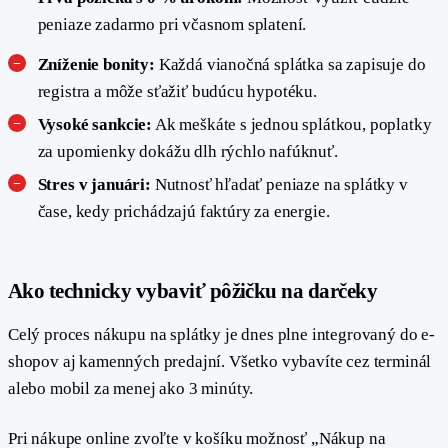
peniaze zadarmo pri včasnom splatení.
Zníženie bonity:
Každá vianočná splátka sa zapisuje do
registra a môže sťažiť budúcu hypotéku.
Vysoké sankcie:
Ak meškáte s jednou splátkou, poplatky
za upomienky dokážu dlh rýchlo nafúknuť.
Stres v januári:
Nutnosť hľadať peniaze na splátky v
čase, kedy prichádzajú faktúry za energie.
#
Ako technicky vybaviť pôžičku na darčeky
Celý proces nákupu na splátky je dnes plne integrovaný do e-
shopov aj kamenných predajní. Všetko vybavíte cez terminál
alebo mobil za menej ako 3 minúty.
Pri nákupe online zvoľte v košíku možnosť „Nákup na