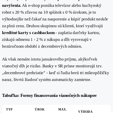
navýšenia
. Ak e-shop ponúka televízor alebo kuchynský
robot s 20 % zľavou na 10 splátok s 0 % úrokom, je to
výhodnejšie než čakať na nasporenie a kúpiť produkt neskôr
za plnú cenu. Druhou skupinou sú klienti, ktorí využívajú
kreditné karty s cashbackom
- zaplatia darčeky kartou,
získajú odmenu 1 - 2 % z nákupu a dlh vyrovnajú v
bezúročnom období z decembrových odmien.
Ak však nemáte istotu januárového príjmu, akýkoľvek
vianočný dlh je riziko. Banky v SR prísne monitorujú tzv.
„decembrové prehriatie” - keď si ľudia berú tri mikropôžičky
naraz, štvrtú žiadosť systém automaticky zamietne.
#
Tabuľka: Formy financovania vianočných nákupov
TYP
ÚROK
MAX.
VÝHODA