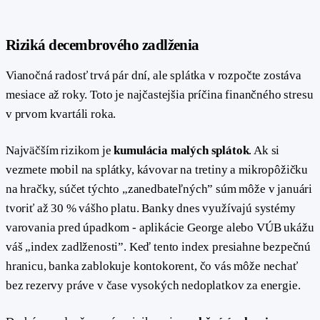
#
Riziká decembrového zadlženia
Vianočná radosť trvá pár dní, ale splátka v rozpočte zostáva
mesiace až roky. Toto je najčastejšia príčina finančného stresu
v prvom kvartáli roka.
Najväčším rizikom je
kumulácia malých splátok
. Ak si
vezmete mobil na splátky, kávovar na tretiny a mikropôžičku
na hračky, súčet týchto „zanedbateľných” súm môže v januári
tvoriť až 30 % vášho platu. Banky dnes využívajú systémy
varovania pred úpadkom - aplikácie George alebo VÚB ukážu
váš „index zadlženosti”. Keď tento index presiahne bezpečnú
hranicu, banka zablokuje kontokorent, čo vás môže nechať
bez rezervy práve v čase vysokých nedoplatkov za energie.