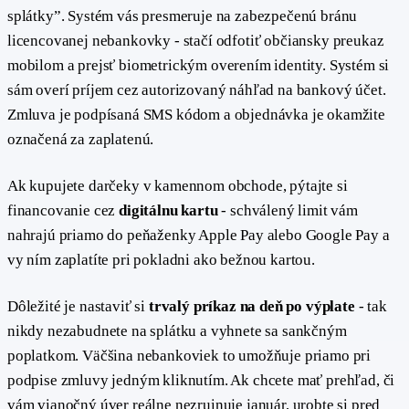
splátky”. Systém vás presmeruje na zabezpečenú bránu
licencovanej nebankovky - stačí odfotiť občiansky preukaz
mobilom a prejsť biometrickým overením identity. Systém si
sám overí príjem cez autorizovaný náhľad na bankový účet.
Zmluva je podpísaná SMS kódom a objednávka je okamžite
označená za zaplatenú.
Ak kupujete darčeky v kamennom obchode, pýtajte si
financovanie cez
digitálnu kartu
- schválený limit vám
nahrajú priamo do peňaženky Apple Pay alebo Google Pay a
vy ním zaplatíte pri pokladni ako bežnou kartou.
Dôležité je nastaviť si
trvalý príkaz na deň po výplate
- tak
nikdy nezabudnete na splátku a vyhnete sa sankčným
poplatkom. Väčšina nebankoviek to umožňuje priamo pri
podpise zmluvy jedným kliknutím. Ak chcete mať prehľad, či
vám vianočný úver reálne nezruinuje január, urobte si pred