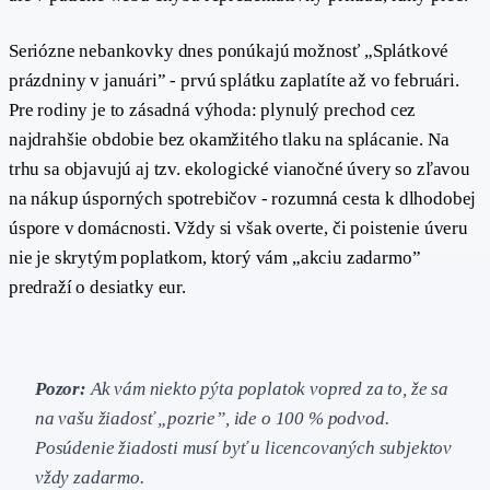
Seriózne nebankovky dnes ponúkajú možnosť „Splátkové
prázdniny v januári” - prvú splátku zaplatíte až vo februári.
Pre rodiny je to zásadná výhoda: plynulý prechod cez
najdrahšie obdobie bez okamžitého tlaku na splácanie. Na
trhu sa objavujú aj tzv. ekologické vianočné úvery so zľavou
na nákup úsporných spotrebičov - rozumná cesta k dlhodobej
úspore v domácnosti. Vždy si však overte, či poistenie úveru
nie je skrytým poplatkom, ktorý vám „akciu zadarmo”
predraží o desiatky eur.
Pozor:
Ak vám niekto pýta poplatok vopred za to, že sa
na vašu žiadosť „pozrie”, ide o 100 % podvod.
Posúdenie žiadosti musí byť u licencovaných subjektov
vždy zadarmo.