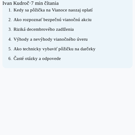
Ivan Kudroč
·
7 min čítania
Kedy sa pôžička na Vianoce naozaj oplatí
1.
Ako rozpoznať bezpečnú vianočnú akciu
2.
Riziká decembrového zadlženia
3.
Výhody a nevýhody vianočného úveru
4.
Ako technicky vybaviť pôžičku na darčeky
5.
Časté otázky a odpovede
6.