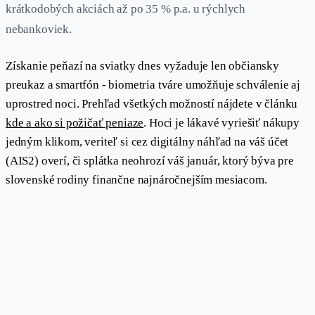
krátkodobých akciách až po 35 % p.a. u rýchlych
nebankoviek.
Získanie peňazí na sviatky dnes vyžaduje len občiansky
preukaz a smartfón - biometria tváre umožňuje schválenie aj
uprostred noci. Prehľad všetkých možností nájdete v článku
kde a ako si požičať peniaze
. Hoci je lákavé vyriešiť nákupy
jedným klikom, veriteľ si cez digitálny náhľad na váš účet
(AIS2) overí, či splátka neohrozí váš január, ktorý býva pre
slovenské rodiny finančne najnáročnejším mesiacom.