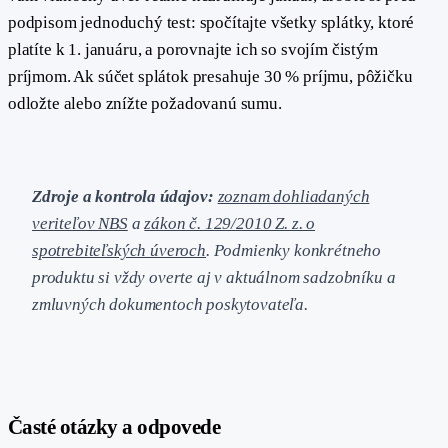
podpisom jednoduchý test: spočítajte všetky splátky, ktoré
platíte k 1. januáru, a porovnajte ich so svojím čistým
príjmom. Ak súčet splátok presahuje 30 % príjmu, pôžičku
odložte alebo znížte požadovanú sumu.
Zdroje a kontrola údajov:
zoznam dohliadaných
veriteľov NBS
a
zákon č. 129/2010 Z. z. o
spotrebiteľských úveroch
. Podmienky konkrétneho
produktu si vždy overte aj v aktuálnom sadzobníku a
zmluvných dokumentoch poskytovateľa.
#
Časté otázky a odpovede