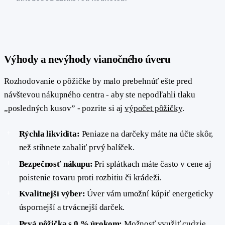
#
Výhody a nevýhody vianočného úveru
Rozhodovanie o pôžičke by malo prebehnúť ešte pred
návštevou nákupného centra - aby ste nepodľahli tlaku
„posledných kusov” - pozrite si aj
výpočet pôžičky
.
Rýchla likvidita:
Peniaze na darčeky máte na účte skôr,
než stihnete zabaliť prvý balíček.
Bezpečnosť nákupu:
Pri splátkach máte často v cene aj
poistenie tovaru proti rozbitiu či krádeži.
Kvalitnejší výber:
Úver vám umožní kúpiť energeticky
úspornejší a trvácnejší darček.
Prvá pôžička s 0 % úrokom:
Možnosť využiť cudzie