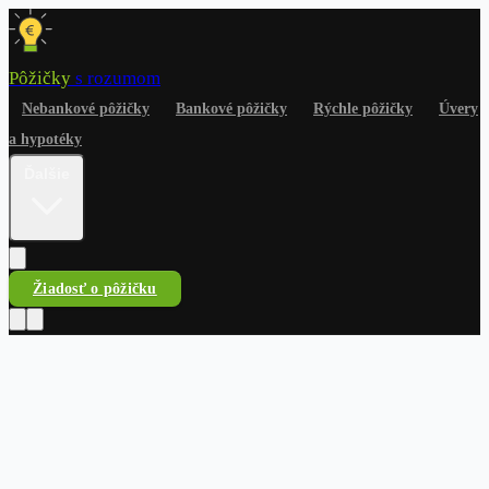
Pôžičky
s rozumom
Nebankové pôžičky
Bankové pôžičky
Rýchle pôžičky
Úvery
a hypotéky
Ďalšie
Žiadosť o pôžičku
Pôžičky
s rozumom
Nebankové pôžičky
Bankové pôžičky
Rýchle pôžičky
Úvery
a hypotéky
Na čokoľvek
Dlhy a riešenia
Finančné
rady
Žiadosť o pôžičku