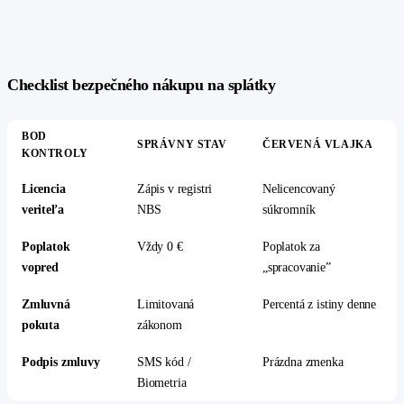
#
Checklist bezpečného nákupu na splátky
BOD
SPRÁVNY STAV
ČERVENÁ VLAJKA
KONTROLY
Licencia
Zápis v registri
Nelicencovaný
veriteľa
NBS
súkromník
Poplatok
Vždy 0 €
Poplatok za
vopred
„spracovanie”
Zmluvná
Limitovaná
Percentá z istiny denne
pokuta
zákonom
Podpis zmluvy
SMS kód /
Prázdna zmenka
Biometria