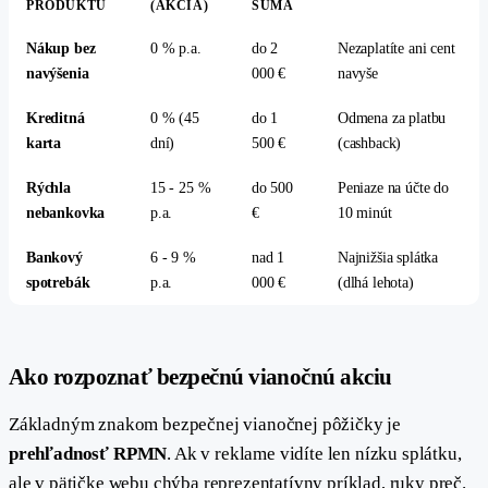
PRODUKTU
(AKCIA)
SUMA
Nákup bez
0 % p.a.
do 2
Nezaplatíte ani cent
navýšenia
000 €
navyše
Kreditná
0 % (45
do 1
Odmena za platbu
karta
dní)
500 €
(cashback)
Rýchla
15 - 25 %
do 500
Peniaze na účte do
nebankovka
p.a.
€
10 minút
Bankový
6 - 9 %
nad 1
Najnižšia splátka
spotrebák
p.a.
000 €
(dlhá lehota)
#
Ako rozpoznať bezpečnú vianočnú akciu
Základným znakom bezpečnej vianočnej pôžičky je
prehľadnosť RPMN
. Ak v reklame vidíte len nízku splátku,
ale v pätičke webu chýba reprezentatívny príklad, ruky preč.