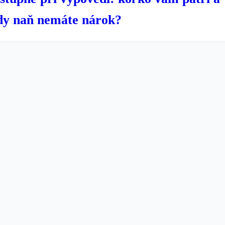
dy naň nemáte nárok?