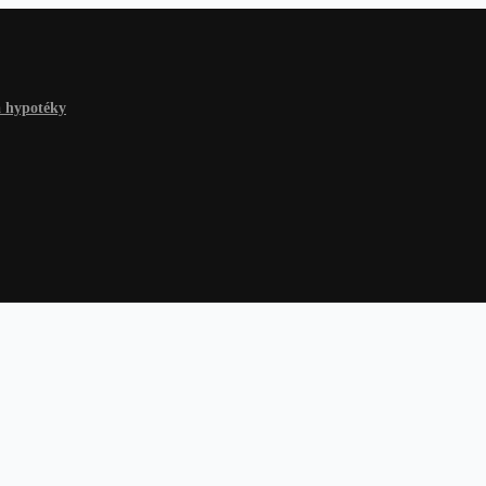
a hypotéky
 hypotéky
Na čokoľvek
Dlhy a riešenia
Finančné rady
Žiadosť o p