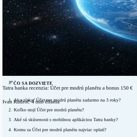
ČO SA DOZVIETE
Tatra banka recenzia: Účet pre modrú planétu a bonus 150 €
Ako získať Účet pre modrú planétu zadarmo na 3 roky?
1.
Ivan Kudroč
·
4 min čítania
Koľko stojí Účet pre modrú planétu?
2.
Aké sú skúsenosti s mobilnou aplikáciou Tatra banky?
3.
Komu sa Účet pre modrú planétu najviac oplatí?
4.