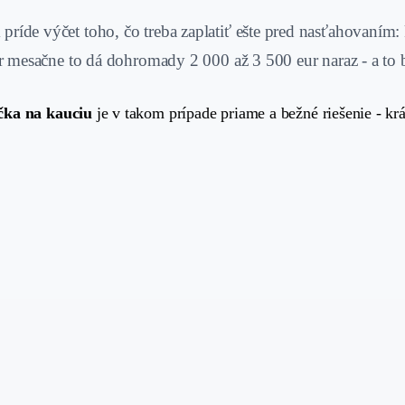
m príde výčet toho, čo treba zaplatiť ešte pred nasťahovaní
 eur mesačne to dá dohromady 2 000 až 3 500 eur naraz - a to
čka na kauciu
je v takom prípade priame a bežné riešenie - kr