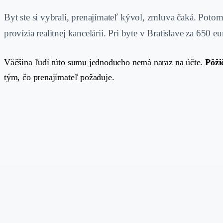
Byt ste si vybrali, prenajímateľ kývol, zmluva čaká. Poto
provízia realitnej kancelárii. Pri byte v Bratislave za 650
Väčšina ľudí túto sumu jednoducho nemá naraz na účte.
Pôži
tým, čo prenajímateľ požaduje.