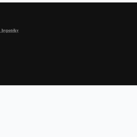
a hypotéky
 hypotéky
Na čokoľvek
Dlhy a riešenia
Finančné rady
Žiadosť o p