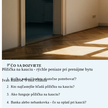
ČO SA DOZVIETE
Pôžička na kauciu - rýchle peniaze pri prenájme bytu
Koľko peňazí budete skutočne potrebovať?
1.
Ivan Kudroč
·
9 min čítania
Kto najčastejšie hľadá pôžičku na kauciu?
2.
Ako funguje pôžička na kauciu?
3.
Banka alebo nebankovka - čo sa oplatí pri kaucii?
4.