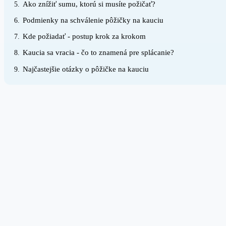
Ako znížiť sumu, ktorú si musíte požičať?
5.
Podmienky na schválenie pôžičky na kauciu
6.
Kde požiadať - postup krok za krokom
7.
Kaucia sa vracia - čo to znamená pre splácanie?
8.
Najčastejšie otázky o pôžičke na kauciu
9.