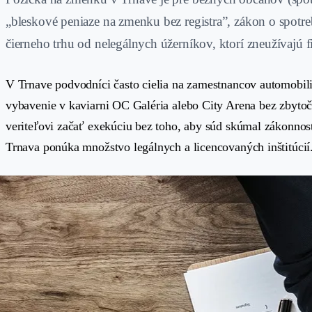
„bleskové peniaze na zmenku bez registra”, zákon o spotr
čierneho trhu od nelegálnych úžerníkov, ktorí zneužívajú f
V Trnave podvodníci často cielia na zamestnancov automobili
vybavenie v kaviarni OC Galéria alebo City Arena bez zbyto
veriteľovi začať exekúciu bez toho, aby súd skúmal zákonnos
Trnava ponúka množstvo legálnych a licencovaných inštitúcií.