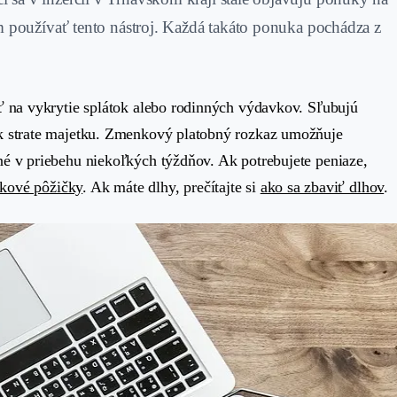
m používať tento nástroj. Každá takáto ponuka pochádza z
ť na vykrytie splátok alebo rodinných výdavkov. Sľubujú
 k strate majetku. Zmenkový platobný rozkaz umožňuje
né v priebehu niekoľkých týždňov. Ak potrebujete peniaze,
kové pôžičky
. Ak máte dlhy, prečítajte si
ako sa zbaviť dlhov
.