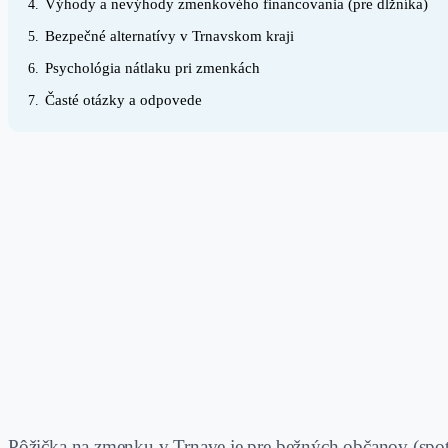
Výhody a nevýhody zmenkového financovania (pre dlžníka)
4.
Bezpečné alternatívy v Trnavskom kraji
5.
Psychológia nátlaku pri zmenkách
6.
Časté otázky a odpovede
7.
Pôžička na zmenku v Trnave je pre bežných občanov (spot