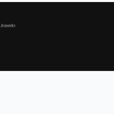
a hypotéky
 hypotéky
Na čokoľvek
Dlhy a riešenia
Finančné rady
Žiadosť o p