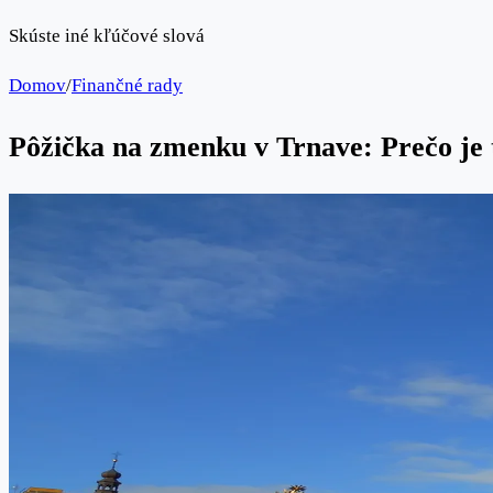
Skúste iné kľúčové slová
Domov
/
Finančné rady
Pôžička na zmenku v Trnave: Prečo je 