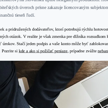
ebiteľských úveroch prísne zakazuje licencovaným subjekto
inančnú tieseň ľudí.
ek a pridružených dodávateľov, ktorí potrebujú rýchlu hotovos
čných otázok. V realite je však zmenka pre dlžníka rozsudkom
ť úrokov. Stačí jeden podpis a vaše konto môže byť zablokova
 Pozrite si
kde a ako si požičať peniaze
, prípadne zvážte
neban