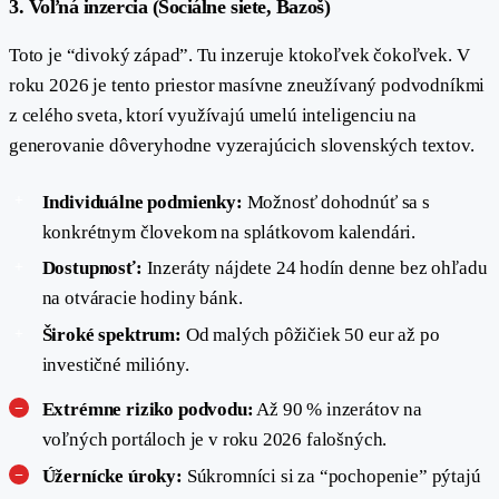
#
3. Voľná inzercia (Sociálne siete, Bazoš)
Toto je “divoký západ”. Tu inzeruje ktokoľvek čokoľvek. V
roku 2026 je tento priestor masívne zneužívaný podvodníkmi
z celého sveta, ktorí využívajú umelú inteligenciu na
generovanie dôveryhodne vyzerajúcich slovenských textov.
Individuálne podmienky:
Možnosť dohodnúť sa s
konkrétnym človekom na splátkovom kalendári.
Dostupnosť:
Inzeráty nájdete 24 hodín denne bez ohľadu
na otváracie hodiny bánk.
Široké spektrum:
Od malých pôžičiek 50 eur až po
investičné milióny.
Extrémne riziko podvodu:
Až 90 % inzerátov na
voľných portáloch je v roku 2026 falošných.
Úžernícke úroky:
Súkromníci si za “pochopenie” pýtajú