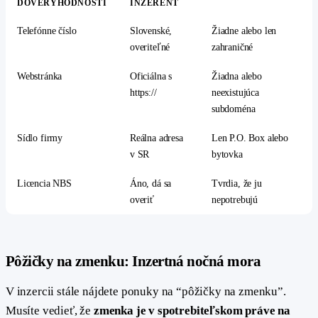
DÔVERYHODNOSTI
INZERENT
Telefónne číslo
Slovenské,
Žiadne alebo len
overiteľné
zahraničné
Webstránka
Oficiálna s
Žiadna alebo
https://
neexistujúca
subdoména
Sídlo firmy
Reálna adresa
Len P.O. Box alebo
v SR
bytovka
Licencia NBS
Áno, dá sa
Tvrdia, že ju
overiť
nepotrebujú
#
Pôžičky na zmenku: Inzertná nočná mora
V inzercii stále nájdete ponuky na “pôžičky na zmenku”.
Musíte vedieť, že
zmenka je v spotrebiteľskom práve na