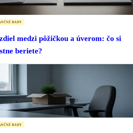
ANČNÉ RADY
zdiel medzi pôžičkou a úverom: čo si
stne beriete?
ANČNÉ RADY