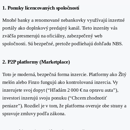
#
1. Ponuky licencovaných spoločností
Mnohé banky a renomované nebankovky využívajú inzertné
portály ako doplnkový predajný kanál. Tieto inzeráty vás
zväčša presmerujú na oficiálny, zabezpečený web
spoločnosti. Sú bezpečné, pretože podliehajú dohľadu NBS.
#
2. P2P platformy (Marketplace)
Toto je moderná, bezpečná forma inzercie. Platformy ako Žltý
melón alebo Finzo fungujú ako kontrolovaná inzercia. Vy
inzerujete svoj dopyt (“Hľadám 2 000 € na opravu auta”),
investori inzerujú svoju ponuku (“Chcem zhodnotiť
peniaze”). Rozdiel je v tom, že platforma overuje obe strany a
spravuje zmluvy podľa zákona.