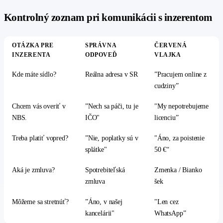
#
Kontrolný zoznam pri komunikácii s inzerentom
OTÁZKA PRE
SPRÁVNA
ČERVENÁ
INZERENTA
ODPOVEĎ
VLAJKA
Kde máte sídlo?
Reálna adresa v SR
”Pracujem online z
cudziny”
Chcem vás overiť v
”Nech sa páči, tu je
"My nepotrebujeme
NBS.
IČO"
licenciu”
Treba platiť vopred?
”Nie, poplatky sú v
"Áno, za poistenie
splátke"
50 €“
Aká je zmluva?
Spotrebiteľská
Zmenka / Bianko
zmluva
šek
Môžeme sa stretnúť?
”Áno, v našej
"Len cez
kancelárii"
WhatsApp”