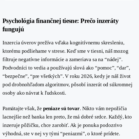
Psychológia finančnej tiesne: Prečo inzeráty
#
fungujú
Inzercia úverov prežíva vďaka kognitívnemu skresleniu,
ktorému podliehame v strese. Keď sme v tiesni, náš mozog
filtruje negatívne informácie a zameriava sa na “nádej”.
Podvodníci to vedia a používajú slová ako “pomoc”, “dar”,
“bezpečne”, “pre všetkých”. V roku 2026, kedy je náš život
pod drobnohľadom algoritmov, pôsobí inzerát od súkromnej
osoby ako návrat k ľudskosti.
Pamätajte však, že
peniaze sú tovar
. Nikto vám nepožičia
lacnejšie než banka len preto, že má dobré srdce. Každý, kto
inzeruje pôžičku, chce zarobiť. Ak je ponuka podozrivo
výhodná, ste v nej vy tými “peniazmi”, o ktoré prídete.