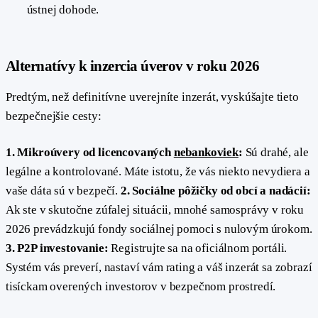
ústnej dohode.
#
Alternatívy k inzercia úverov v roku 2026
Predtým, než definitívne uverejníte inzerát, vyskúšajte tieto
bezpečnejšie cesty:
1. Mikroúvery od licencovaných
nebankoviek
:
Sú drahé, ale
legálne a kontrolované. Máte istotu, že vás niekto nevydiera a
vaše dáta sú v bezpečí.
2. Sociálne pôžičky od obcí a nadácií:
Ak ste v skutočne zúfalej situácii, mnohé samosprávy v roku
2026 prevádzkujú fondy sociálnej pomoci s nulovým úrokom.
3. P2P investovanie:
Registrujte sa na oficiálnom portáli.
Systém vás preverí, nastaví vám rating a váš inzerát sa zobrazí
tisíckam overených investorov v bezpečnom prostredí.