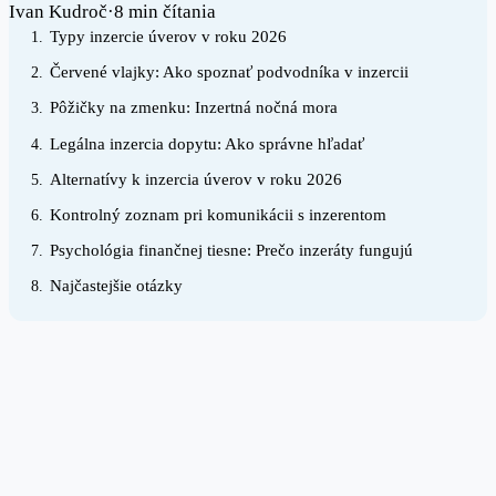
Ivan Kudroč
·
8 min čítania
Typy inzercie úverov v roku 2026
1.
Červené vlajky: Ako spoznať podvodníka v inzercii
2.
Pôžičky na zmenku: Inzertná nočná mora
3.
Legálna inzercia dopytu: Ako správne hľadať
4.
Alternatívy k inzercia úverov v roku 2026
5.
Kontrolný zoznam pri komunikácii s inzerentom
6.
Psychológia finančnej tiesne: Prečo inzeráty fungujú
7.
Najčastejšie otázky
8.