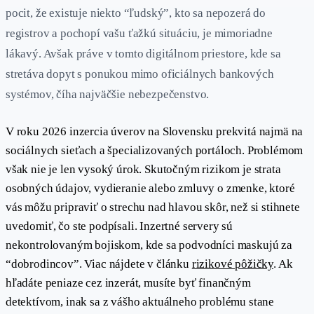
pocit, že existuje niekto “ľudský”, kto sa nepozerá do
registrov a pochopí vašu ťažkú situáciu, je mimoriadne
lákavý. Avšak práve v tomto digitálnom priestore, kde sa
stretáva dopyt s ponukou mimo oficiálnych bankových
systémov, číha najväčšie nebezpečenstvo.
V roku 2026 inzercia úverov na Slovensku prekvitá najmä na
sociálnych sieťach a špecializovaných portáloch. Problémom
však nie je len vysoký úrok. Skutočným rizikom je strata
osobných údajov, vydieranie alebo zmluvy o zmenke, ktoré
vás môžu pripraviť o strechu nad hlavou skôr, než si stihnete
uvedomiť, čo ste podpísali. Inzertné servery sú
nekontrolovaným bojiskom, kde sa podvodníci maskujú za
“dobrodincov”. Viac nájdete v článku
rizikové pôžičky
. Ak
hľadáte peniaze cez inzerát, musíte byť finančným
detektívom, inak sa z vášho aktuálneho problému stane