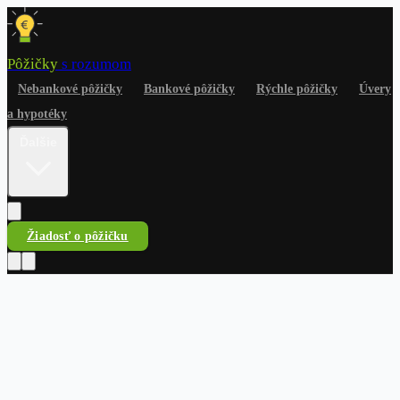
Pôžičky
s rozumom
Nebankové pôžičky
Bankové pôžičky
Rýchle pôžičky
Úvery
a hypotéky
Ďalšie
Žiadosť o pôžičku
Pôžičky
s rozumom
Nebankové pôžičky
Bankové pôžičky
Rýchle pôžičky
Úvery
a hypotéky
Na čokoľvek
Dlhy a riešenia
Finančné
rady
Žiadosť o pôžičku