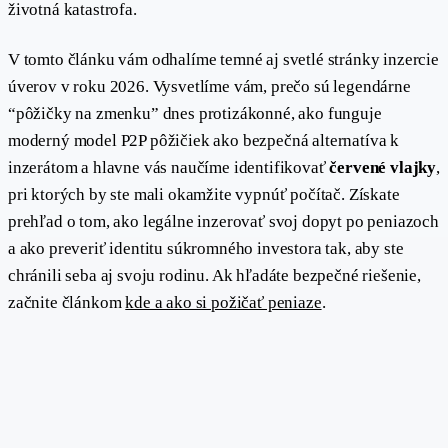
životná katastrofa.
V tomto článku vám odhalíme temné aj svetlé stránky inzercie
úverov v roku 2026. Vysvetlíme vám, prečo sú legendárne
“pôžičky na zmenku” dnes protizákonné, ako funguje
moderný model P2P pôžičiek ako bezpečná alternatíva k
inzerátom a hlavne vás naučíme identifikovať
červené vlajky
,
pri ktorých by ste mali okamžite vypnúť počítač. Získate
prehľad o tom, ako legálne inzerovať svoj dopyt po peniazoch
a ako preveriť identitu súkromného investora tak, aby ste
chránili seba aj svoju rodinu. Ak hľadáte bezpečné riešenie,
začnite článkom
kde a ako si požičať peniaze
.