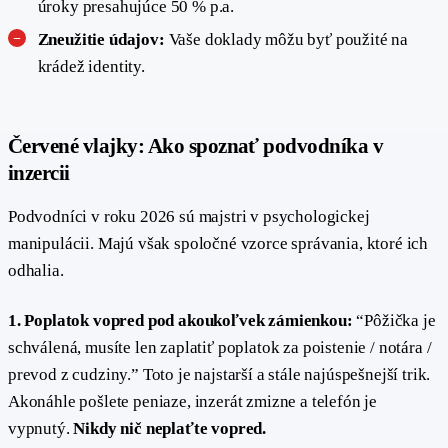
úroky presahujúce 50 % p.a.
Zneužitie údajov:
Vaše doklady môžu byť použité na
krádež identity.
Červené vlajky: Ako spoznať podvodníka v
#
inzercii
Podvodníci v roku 2026 sú majstri v psychologickej
manipulácii. Majú však spoločné vzorce správania, ktoré ich
odhalia.
1. Poplatok vopred pod akoukoľvek zámienkou:
“Pôžička je
schválená, musíte len zaplatiť poplatok za poistenie / notára /
prevod z cudziny.” Toto je najstarší a stále najúspešnejší trik.
Akonáhle pošlete peniaze, inzerát zmizne a telefón je
vypnutý.
Nikdy nič neplaťte vopred.