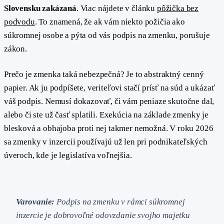
Slovensku zakázaná
. Viac nájdete v článku
pôžička bez
podvodu
. To znamená, že ak vám niekto požičia ako
súkromnej osobe a pýta od vás podpis na zmenku, porušuje
zákon.
Prečo je zmenka taká nebezpečná? Je to abstraktný cenný
papier. Ak ju podpíšete, veriteľovi stačí prísť na súd a ukázať
váš podpis. Nemusí dokazovať, či vám peniaze skutočne dal,
alebo či ste už časť splatili. Exekúcia na základe zmenky je
blesková a obhajoba proti nej takmer nemožná. V roku 2026
sa zmenky v inzercii používajú už len pri podnikateľských
úveroch, kde je legislatíva voľnejšia.
Varovanie:
Podpis na zmenku v rámci súkromnej
inzercie je dobrovoľné odovzdanie svojho majetku