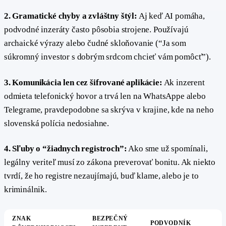
2. Gramatické chyby a zvláštny štýl:
Aj keď AI pomáha,
podvodné inzeráty často pôsobia strojene. Používajú
archaické výrazy alebo čudné skloňovanie (“Ja som
súkromný investor s dobrým srdcom chcieť vám pomôcť”).
3. Komunikácia len cez šifrované aplikácie:
Ak inzerent
odmieta telefonický hovor a trvá len na WhatsAppe alebo
Telegrame, pravdepodobne sa skrýva v krajine, kde na neho
slovenská polícia nedosiahne.
4. Sľuby o “žiadnych registroch”:
Ako sme už spomínali,
legálny veriteľ musí zo zákona preverovať bonitu. Ak niekto
tvrdí, že ho registre nezaujímajú, buď klame, alebo je to
kriminálnik.
ZNAK
BEZPEČNÝ
PODVODNÍK