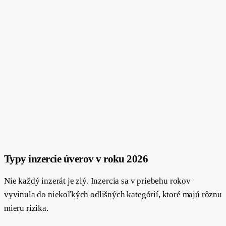
#
Typy inzercie úverov v roku 2026
Nie každý inzerát je zlý. Inzercia sa v priebehu rokov
vyvinula do niekoľkých odlišných kategórií, ktoré majú rôznu
mieru rizika.