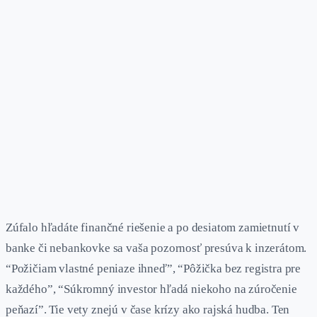
Zúfalo hľadáte finančné riešenie a po desiatom zamietnutí v
banke či nebankovke sa vaša pozornosť presúva k inzerátom.
“Požičiam vlastné peniaze ihneď”, “Pôžička bez registra pre
každého”, “Súkromný investor hľadá niekoho na zúročenie
peňazí”. Tie vety znejú v čase krízy ako rajská hudba. Ten