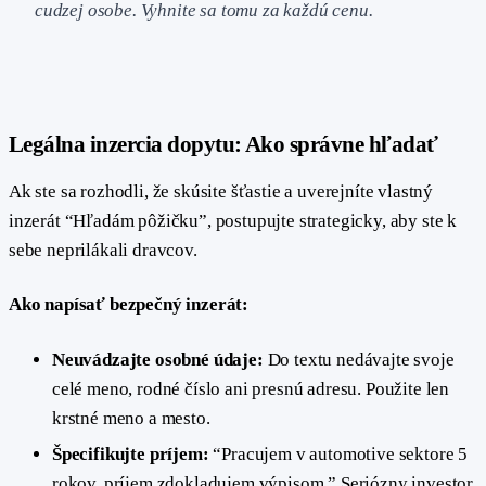
cudzej osobe. Vyhnite sa tomu za každú cenu.
#
Legálna inzercia dopytu: Ako správne hľadať
Ak ste sa rozhodli, že skúsite šťastie a uverejníte vlastný
inzerát “Hľadám pôžičku”, postupujte strategicky, aby ste k
sebe neprilákali dravcov.
Ako napísať bezpečný inzerát:
Neuvádzajte osobné údaje:
Do textu nedávajte svoje
celé meno, rodné číslo ani presnú adresu. Použite len
krstné meno a mesto.
Špecifikujte príjem:
“Pracujem v automotive sektore 5
rokov, príjem zdokladujem výpisom.” Seriózny investor