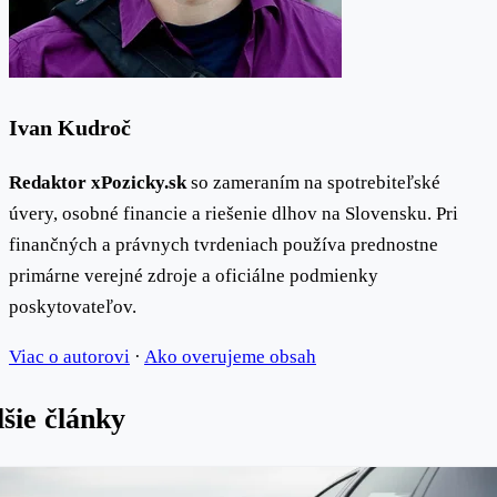
Ivan Kudroč
Redaktor xPozicky.sk
so zameraním na spotrebiteľské
úvery, osobné financie a riešenie dlhov na Slovensku. Pri
finančných a právnych tvrdeniach používa prednostne
primárne verejné zdroje a oficiálne podmienky
poskytovateľov.
Viac o autorovi
·
Ako overujeme obsah
šie články